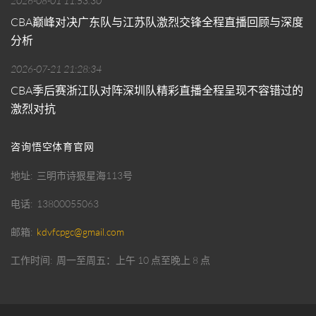
2026-08-01 11:53:30
CBA巅峰对决广东队与江苏队激烈交锋全程直播回顾与深度
分析
2026-07-21 21:28:34
CBA季后赛浙江队对阵深圳队精彩直播全程呈现不容错过的
激烈对抗
咨询悟空体育官网
地址
三明市诗狠星海113号
电话
13800055063
邮箱
kdvfcpgc@gmail.com
工作时间
周一至周五：上午 10 点至晚上 8 点