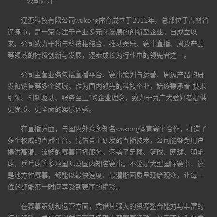
**公司简介**
辽源科技有限公司
wukong体育
成立于2012年，总部位于吉林省
辽源市，是一家专注于产业多元化发展的创新型企业。自成立以
来，公司致力于将与科技相结合，推动娱乐、赛事直播、周边产品
等领域的持续创新与发展，逐步成长为行业中的领先者之一。
公司主营业务包括直播平台、赛事策划与运营、周边产品的研
发和销售等多个领域。作为国内领先的科技企业，始终秉承着“技术
引领、创新驱动、服务至上”的企业理念，致力于为广大爱好者提供
更优质、更全面的娱乐体验。
在直播方面，与国内外众多知名
wukong体育
赛事合作，打造了
多个权威的直播平台。凭借自主研发的直播技术，公司能够为用户
提供高清、流畅的赛事直播服务，涵盖了足球、篮球、网球、羽毛
球、乒乓球等多项国际及国内知名赛事。不论是大型国际赛事，还
是地方性赛事，都能以最快速度、最清晰画质呈现给观众，让每一
位迷都能第一时间享受到赛事的精彩。
在赛事策划和运营方面，凭借其强大的资源整合能力与丰富的