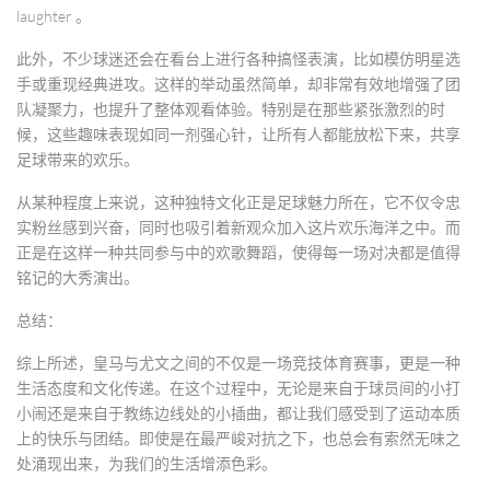
laughter 。
此外，不少球迷还会在看台上进行各种搞怪表演，比如模仿明星选
手或重现经典进攻。这样的举动虽然简单，却非常有效地增强了团
队凝聚力，也提升了整体观看体验。特别是在那些紧张激烈的时
候，这些趣味表现如同一剂强心针，让所有人都能放松下来，共享
足球带来的欢乐。
从某种程度上来说，这种独特文化正是足球魅力所在，它不仅令忠
实粉丝感到兴奋，同时也吸引着新观众加入这片欢乐海洋之中。而
正是在这样一种共同参与中的欢歌舞蹈，使得每一场对决都是值得
铭记的大秀演出。
总结：
综上所述，皇马与尤文之间的不仅是一场竞技体育赛事，更是一种
生活态度和文化传递。在这个过程中，无论是来自于球员间的小打
小闹还是来自于教练边线处的小插曲，都让我们感受到了运动本质
上的快乐与团结。即使是在最严峻对抗之下，也总会有索然无味之
处涌现出来，为我们的生活增添色彩。