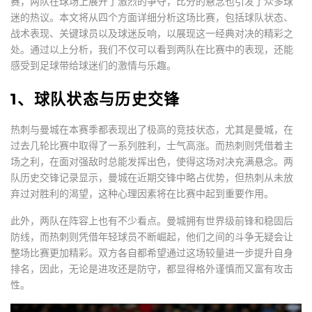
赛，两队在球场上展开了激烈的争夺，比分的悬念也引发了众多球
迷的热议。本文将从四个方面详细分析这场比赛，包括球队状态、
战术表现、关键球员以及球迷反响，以展现这一经典对决的精彩之
处。通过以上分析，我们不仅可以看到两队在比赛中的表现，还能
感受到足球带给球迷们的激情与乐趣。
1、球队状态与历史交锋
热刺与曼城在本赛季都表现出了极高的竞技状态，尤其是曼城，在
过去几轮比赛中取得了一系列胜利，士气高涨。而热刺则凭借着主
场之利，在面对强敌时总能发挥出色，使得这场对决充满悬念。两
队历史交锋记录显示，曼城在近期交锋中略占优势，但热刺从未放
弃过对胜利的渴望，这种心理因素将在比赛中起到重要作用。
此外，两队在阵容上也有不少看点。曼城拥有世界级前锋和稳固后
防线，而热刺则凭借年轻球员不断崛起，他们之间的斗争无疑会让
整场比赛更加精彩。双方各自都希望通过这场较量进一步提升自身
排名，因此，无论是进攻还是防守，都显得格外谨慎而又富有攻击
性。