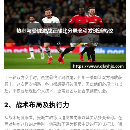
上一轮双方交手时，虽然最终平局收尾，但那一战却让双方都收获
颇丰。这次再次相遇，各自都想要打破僵局，因此他们必须全力以
赴，不仅要展现出个人技术，更需要团队配合来创造机会。
2、战术布局及执行力
从战术角度来看，曼城主教练瓜迪奥拉向来以其灵活多变著称。在
面对热刺这样的对手时，他采取了更为积极主动的压迫式打法，通