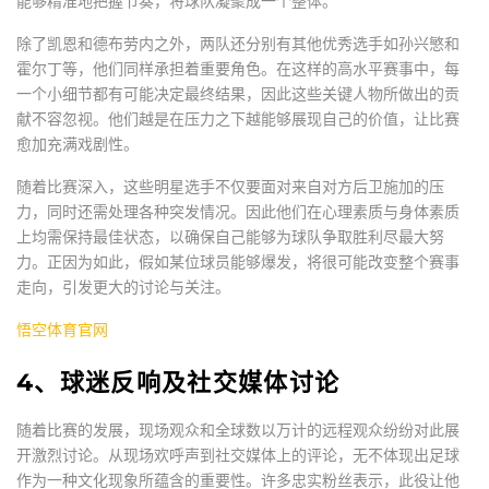
能够精准地把握节奏，将球队凝聚成一个整体。
除了凯恩和德布劳内之外，两队还分别有其他优秀选手如孙兴慜和
霍尔丁等，他们同样承担着重要角色。在这样的高水平赛事中，每
一个小细节都有可能决定最终结果，因此这些关键人物所做出的贡
献不容忽视。他们越是在压力之下越能够展现自己的价值，让比赛
愈加充满戏剧性。
随着比赛深入，这些明星选手不仅要面对来自对方后卫施加的压
力，同时还需处理各种突发情况。因此他们在心理素质与身体素质
上均需保持最佳状态，以确保自己能够为球队争取胜利尽最大努
力。正因为如此，假如某位球员能够爆发，将很可能改变整个赛事
走向，引发更大的讨论与关注。
悟空体育官网
4、球迷反响及社交媒体讨论
随着比赛的发展，现场观众和全球数以万计的远程观众纷纷对此展
开激烈讨论。从现场欢呼声到社交媒体上的评论，无不体现出足球
作为一种文化现象所蕴含的重要性。许多忠实粉丝表示，此役让他