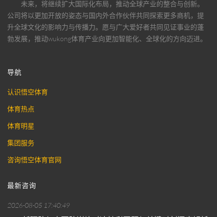
未来，将继续扩大国际化布局，推动全球产业的整合与创新。
公司将以更加开放的姿态与国内外合作伙伴共同探索更多商机，提
升全球文化的影响力与传播力。愿与广大爱好者共同见证事业的蓬
勃发展，推动
wukong体育
产业向更加智能化、全球化的方向迈进。
导航
认识悟空体育
体育热点
体育明星
集团服务
咨询悟空体育官网
最新咨询
2026-08-05 17:40:49