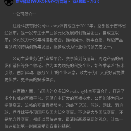
**公司简介**
辽源科技有限公司
wukong体育
成立于2012年，总部位于吉林省
辽源市，是一家专注于产业多元化发展的创新型企业。自成立以
来，公司致力于将与科技相结合，推动娱乐、赛事直播、周边产品
等领域的持续创新与发展，逐步成长为行业中的领先者之一。
公司主营业务包括直播平台、赛事策划与运营、周边产品的研
发和销售等多个领域。作为国内领先的科技企业，始终秉承着“技术
引领、创新驱动、服务至上”的企业理念，致力于为广大爱好者提供
更优质、更全面的娱乐体验。
在直播方面，与国内外众多知名
wukong体育
赛事合作，打造了
多个权威的直播平台。凭借自主研发的直播技术，公司能够为用户
提供高清、流畅的赛事直播服务，涵盖了足球、篮球、网球、羽毛
球、乒乓球等多项国际及国内知名赛事。不论是大型国际赛事，还
是地方性赛事，都能以最快速度、最清晰画质呈现给观众，让每一
位迷都能第一时间享受到赛事的精彩。