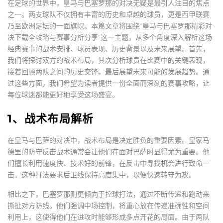
在足球的世界中，皇马与巴塞罗那的对决无疑是最引人注目的焦点
之一。两支球队不仅拥有丰富的历史和卓越的球员，更是西甲联赛
乃至欧洲足坛的一面旗帜。本篇文章将围绕“皇马与巴塞罗那精彩对
决下载全攻略与赛事分析分享”这一主题，从多个角度深入解析这场
经典赛事的战术安排、球员表现、历史背景以及未来展望。首先，
我们将探讨双方的战术布局，其次分析球员在比赛中的关键表现，
接着回顾两队之间的历史交锋，最后展望未来可能的发展趋势。通
过这些方面，我们希望为读者提供一份全面而深刻的赛事攻略，让
每位球迷都能更好地享受这场盛宴。
1、战术布局解析
在皇马与巴萨的对决中，战术布局是决定胜负的重要因素。皇家马
德里的防守反击战术通常会让他们在面对巴萨时显得尤为重要。他
们擅长利用速度快、技术好的前锋，在反击中寻找机会进行致命一
击。这种打法要求后卫线保持高度集中，以便快速转守为攻。
相比之下，巴塞罗那则更倾向于控球打法，通过不断传递和跑动来
撕扯对方防线。他们强调中场控制，将重心放在传递准确性和空间
利用上，这使得他们在进攻时能够形成多点开花的局面。由于两队