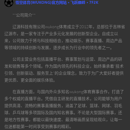
**公司简介**
辽源科技有限公司
wukong体育
成立于2012年，总部位于吉林省
辽源市，是一家专注于产业多元化发展的创新型企业。自成立以
来，公司致力于将与科技相结合，推动娱乐、赛事直播、周边产品
等领域的持续创新与发展，逐步成长为行业中的领先者之一。
公司主营业务包括直播平台、赛事策划与运营、周边产品的研
发和销售等多个领域。作为国内领先的科技企业，始终秉承着“技术
引领、创新驱动、服务至上”的企业理念，致力于为广大爱好者提供
更优质、更全面的娱乐体验。
在直播方面，与国内外众多知名
wukong体育
赛事合作，打造了
多个权威的直播平台。凭借自主研发的直播技术，公司能够为用户
提供高清、流畅的赛事直播服务，涵盖了足球、篮球、网球、羽毛
球、乒乓球等多项国际及国内知名赛事。不论是大型国际赛事，还
是地方性赛事，都能以最快速度、最清晰画质呈现给观众，让每一
位迷都能第一时间享受到赛事的精彩。