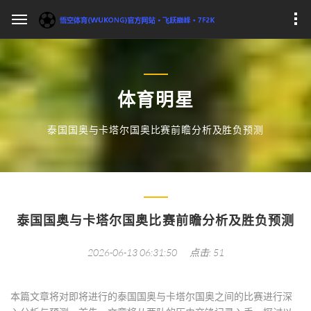
体育明星
泰国国奥与卡塔尔国奥比赛前瞻分析及胜负预测
泰国国奥与卡塔尔国奥比赛前瞻分析及胜负预测
2026-06-13 06:31:50
点击: 51
本篇文章将对即将进行的泰国国奥与卡塔尔国奥之间的比赛进行深