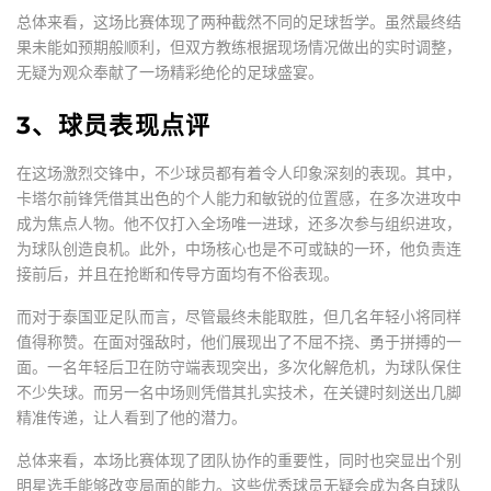
总体来看，这场比赛体现了两种截然不同的足球哲学。虽然最终结
果未能如预期般顺利，但双方教练根据现场情况做出的实时调整，
无疑为观众奉献了一场精彩绝伦的足球盛宴。
3、球员表现点评
在这场激烈交锋中，不少球员都有着令人印象深刻的表现。其中，
卡塔尔前锋凭借其出色的个人能力和敏锐的位置感，在多次进攻中
成为焦点人物。他不仅打入全场唯一进球，还多次参与组织进攻，
为球队创造良机。此外，中场核心也是不可或缺的一环，他负责连
接前后，并且在抢断和传导方面均有不俗表现。
而对于泰国亚足队而言，尽管最终未能取胜，但几名年轻小将同样
值得称赞。在面对强敌时，他们展现出了不屈不挠、勇于拼搏的一
面。一名年轻后卫在防守端表现突出，多次化解危机，为球队保住
不少失球。而另一名中场则凭借其扎实技术，在关键时刻送出几脚
精准传递，让人看到了他的潜力。
总体来看，本场比赛体现了团队协作的重要性，同时也突显出个别
明星选手能够改变局面的能力。这些优秀球员无疑会成为各自球队