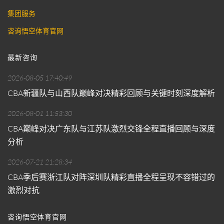
集团服务
咨询悟空体育官网
最新咨询
2026-08-05 17:40:49
CBA新疆队与山西队巅峰对决精彩回顾与关键时刻深度解析
2026-08-01 11:53:30
CBA巅峰对决广东队与江苏队激烈交锋全程直播回顾与深度
分析
2026-07-21 21:28:34
CBA季后赛浙江队对阵深圳队精彩直播全程呈现不容错过的
激烈对抗
咨询悟空体育官网