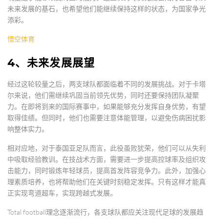
未来发展的基石，也希望他们能继续保持这样的状态，为国家争光
添彩。
悟空体育
4、未来发展展望
经过这轮较量之后，两支球队都面临着不同的发展挑战。对于卡塔
尔来说，他们需继续巩固当前领先优势，同时还要保持团队凝聚
力。在即将到来的国际赛事中，如果能够充分发挥自身优势，有望
取得佳绩。但同时，他们也需要注意体能管理，以避免伤病困扰影
响整体实力。
相对应地，对于泰国亚足队而言，此役虽败犹荣，他们可以从失利
中吸取经验教训。在技战术方面，需要进一步提高控球率及组织攻
击能力，同时锻炼年轻球员，提高首发阵容竞争力。此外，加强心
理素质培养，也将帮助他们在关键时刻稳定发挥。只有这样才能真
正实现弯道超车，实现跨越式发展。
Total football理念逐渐流行，各支球队都应关注现代足球的发展趋