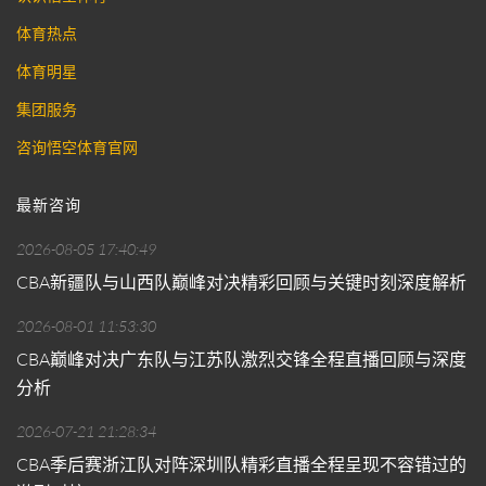
体育热点
体育明星
集团服务
咨询悟空体育官网
最新咨询
2026-08-05 17:40:49
CBA新疆队与山西队巅峰对决精彩回顾与关键时刻深度解析
2026-08-01 11:53:30
CBA巅峰对决广东队与江苏队激烈交锋全程直播回顾与深度
分析
2026-07-21 21:28:34
CBA季后赛浙江队对阵深圳队精彩直播全程呈现不容错过的