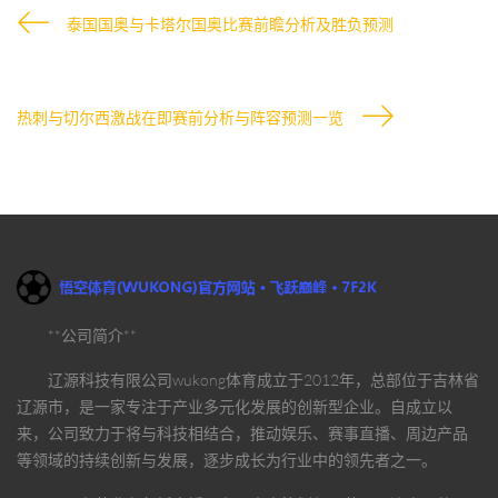
泰国国奥与卡塔尔国奥比赛前瞻分析及胜负预测
热刺与切尔西激战在即赛前分析与阵容预测一览
**公司简介**
辽源科技有限公司
wukong体育
成立于2012年，总部位于吉林省
辽源市，是一家专注于产业多元化发展的创新型企业。自成立以
来，公司致力于将与科技相结合，推动娱乐、赛事直播、周边产品
等领域的持续创新与发展，逐步成长为行业中的领先者之一。