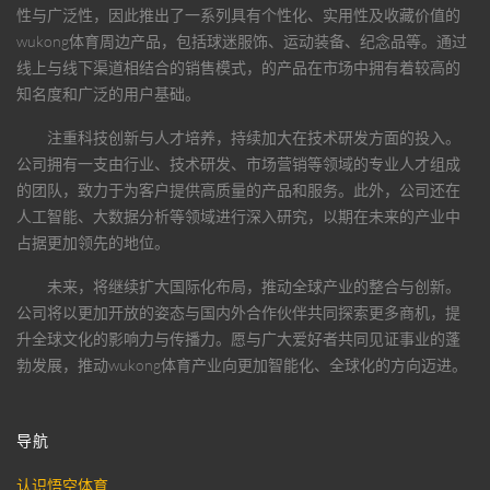
性与广泛性，因此推出了一系列具有个性化、实用性及收藏价值的
wukong体育
周边产品，包括球迷服饰、运动装备、纪念品等。通过
线上与线下渠道相结合的销售模式，的产品在市场中拥有着较高的
知名度和广泛的用户基础。
注重科技创新与人才培养，持续加大在技术研发方面的投入。
公司拥有一支由行业、技术研发、市场营销等领域的专业人才组成
的团队，致力于为客户提供高质量的产品和服务。此外，公司还在
人工智能、大数据分析等领域进行深入研究，以期在未来的产业中
占据更加领先的地位。
未来，将继续扩大国际化布局，推动全球产业的整合与创新。
公司将以更加开放的姿态与国内外合作伙伴共同探索更多商机，提
升全球文化的影响力与传播力。愿与广大爱好者共同见证事业的蓬
勃发展，推动
wukong体育
产业向更加智能化、全球化的方向迈进。
导航
认识悟空体育