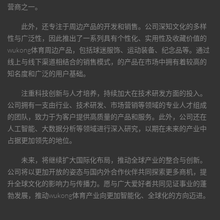
营商之一。
此外，还专注于周边产品的开发和销售。公司深知文化的多样
性与广泛性，因此推出了一系列具有个性化、实用性及收藏价值的
wukong体育
周边产品，包括球迷服饰、运动装备、纪念品等。通过
线上与线下渠道相结合的销售模式，的产品在市场中拥有着较高的
知名度和广泛的用户基础。
注重科技创新与人才培养，持续加大在技术研发方面的投入。
公司拥有一支由行业、技术研发、市场营销等领域的专业人才组成
的团队，致力于为客户提供高质量的产品和服务。此外，公司还在
人工智能、大数据分析等领域进行深入研究，以期在未来的产业中
占据更加领先的地位。
未来，将继续扩大国际化布局，推动全球产业的整合与创新。
公司将以更加开放的姿态与国内外合作伙伴共同探索更多商机，提
升全球文化的影响力与传播力。愿与广大爱好者共同见证事业的蓬
勃发展，推动
wukong体育
产业向更加智能化、全球化的方向迈进。