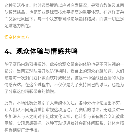
这种灵活多变、随时调整策略以应对突发情况，是双方教练及其团
队智慧结晶，也是职业足球竞技水平提高的重要体现。在这样复杂
而又紧张氛围下，每一个决定都可能影响最终结果，而这一切正是
足球魅力所在。
悟空体育官方
4、观众体验与情感共鸣
除了赛场内激烈拼搏外，此役给观众带来的体验也是不可忽视的一
部分。当两支球队展开攻防转换时，看台上的观众心跳加速，人们
随着每一次射门或扑救而欢呼或叹息，这是一种强烈且直接的人际
情感表达。在这个过程中，不仅仅是为了支持自己的球队，也是为
了分享这份精彩带来的愉悦。
此外，本场比赛还吸引了大量媒体关注，各种分析评论层出不穷，
让人们从不同角度重新审视这项运动。而赛后的讨论，无疑会进一
步加深人与人之间对于足球文化认知，也让参与者有机会交流彼此
见解，实现思想碰撞。这种互动促进着社会群体间联系，让体育精
神得到更广泛传播。