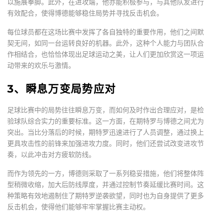
以施展拳脚。此外，在进攻端，他亦能积极参与，与其他队友进行
有效配合，使得博德能够稳住局势并寻找反击机会。
每位球员都在这场比赛中发挥了各自独特的重要作用，他们之间默
契无间，如同一台运转良好的机器。此外，这种个人能力与团队合
作相结合，也恰恰体现出足球运动之美，让人们更加欣赏这一项运
动带来的欢乐与激情。
3、瞬息万变局势应对
足球比赛中的局势往往瞬息万变，而如何及时作出合理应对，是检
验球队综合实力的重要标准。这一方面，在期特罗与博德之间尤为
突出。当比分落后的时候，期特罗迅速进行了人员调整，通过换上
更具攻击性的前锋来加强进攻力度。同时，他们还尝试改变进攻节
奏，以此冲击对方疲软防线。
而作为领先的一方，博德则采取了一系列稳妥措施，他们将整体阵
型稍微收缩，加大后防线厚度，并通过控制节奏延缓比赛时间。这
种策略有效地遏制住了期特罗逆袭欲望，同时也为自身提供了更多
反击机会，使得他们能够牢牢掌握比赛主动权。