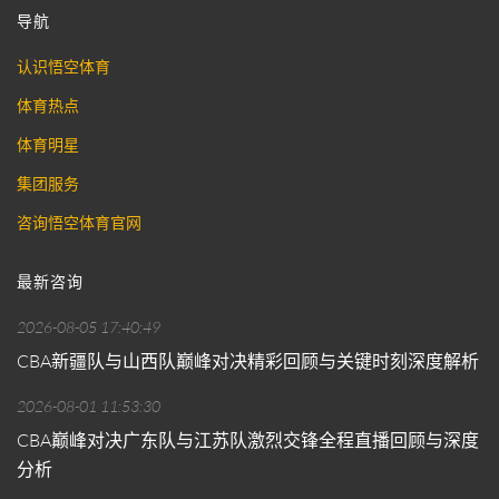
导航
认识悟空体育
体育热点
体育明星
集团服务
咨询悟空体育官网
最新咨询
2026-08-05 17:40:49
CBA新疆队与山西队巅峰对决精彩回顾与关键时刻深度解析
2026-08-01 11:53:30
CBA巅峰对决广东队与江苏队激烈交锋全程直播回顾与深度
分析