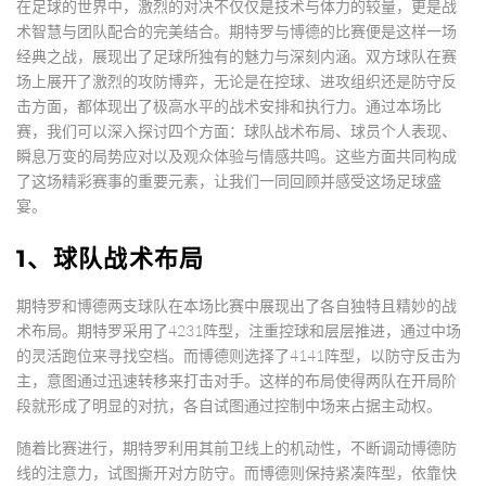
在足球的世界中，激烈的对决不仅仅是技术与体力的较量，更是战
术智慧与团队配合的完美结合。期特罗与博德的比赛便是这样一场
经典之战，展现出了足球所独有的魅力与深刻内涵。双方球队在赛
场上展开了激烈的攻防博弈，无论是在控球、进攻组织还是防守反
击方面，都体现出了极高水平的战术安排和执行力。通过本场比
赛，我们可以深入探讨四个方面：球队战术布局、球员个人表现、
瞬息万变的局势应对以及观众体验与情感共鸣。这些方面共同构成
了这场精彩赛事的重要元素，让我们一同回顾并感受这场足球盛
宴。
1、球队战术布局
期特罗和博德两支球队在本场比赛中展现出了各自独特且精妙的战
术布局。期特罗采用了4231阵型，注重控球和层层推进，通过中场
的灵活跑位来寻找空档。而博德则选择了4141阵型，以防守反击为
主，意图通过迅速转移来打击对手。这样的布局使得两队在开局阶
段就形成了明显的对抗，各自试图通过控制中场来占据主动权。
随着比赛进行，期特罗利用其前卫线上的机动性，不断调动博德防
线的注意力，试图撕开对方防守。而博德则保持紧凑阵型，依靠快