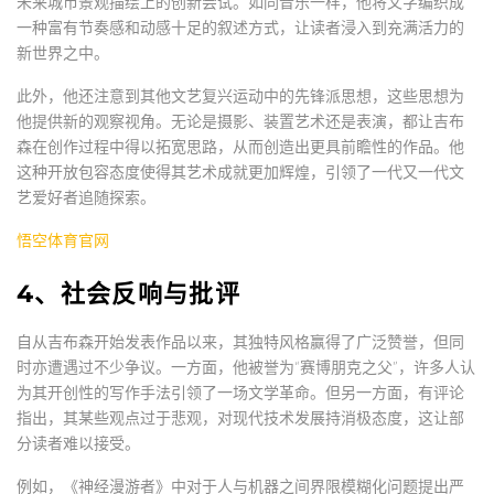
未来城市景观描绘上的创新尝试。如同音乐一样，他将文字编织成
一种富有节奏感和动感十足的叙述方式，让读者浸入到充满活力的
新世界之中。
此外，他还注意到其他文艺复兴运动中的先锋派思想，这些思想为
他提供新的观察视角。无论是摄影、装置艺术还是表演，都让吉布
森在创作过程中得以拓宽思路，从而创造出更具前瞻性的作品。他
这种开放包容态度使得其艺术成就更加辉煌，引领了一代又一代文
艺爱好者追随探索。
悟空体育官网
4、社会反响与批评
自从吉布森开始发表作品以来，其独特风格赢得了广泛赞誉，但同
时亦遭遇过不少争议。一方面，他被誉为“赛博朋克之父”，许多人认
为其开创性的写作手法引领了一场文学革命。但另一方面，有评论
指出，其某些观点过于悲观，对现代技术发展持消极态度，这让部
分读者难以接受。
例如，《神经漫游者》中对于人与机器之间界限模糊化问题提出严