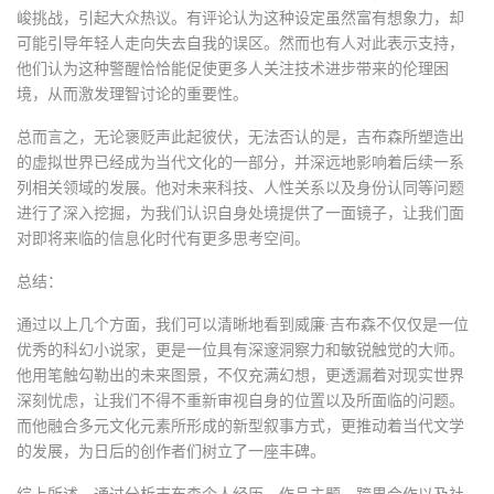
峻挑战，引起大众热议。有评论认为这种设定虽然富有想象力，却
可能引导年轻人走向失去自我的误区。然而也有人对此表示支持，
他们认为这种警醒恰恰能促使更多人关注技术进步带来的伦理困
境，从而激发理智讨论的重要性。
总而言之，无论褒贬声此起彼伏，无法否认的是，吉布森所塑造出
的虚拟世界已经成为当代文化的一部分，并深远地影响着后续一系
列相关领域的发展。他对未来科技、人性关系以及身份认同等问题
进行了深入挖掘，为我们认识自身处境提供了一面镜子，让我们面
对即将来临的信息化时代有更多思考空间。
总结：
通过以上几个方面，我们可以清晰地看到威廉·吉布森不仅仅是一位
优秀的科幻小说家，更是一位具有深邃洞察力和敏锐触觉的大师。
他用笔触勾勒出的未来图景，不仅充满幻想，更透漏着对现实世界
深刻忧虑，让我们不得不重新审视自身的位置以及所面临的问题。
而他融合多元文化元素所形成的新型叙事方式，更推动着当代文学
的发展，为日后的创作者们树立了一座丰碑。
综上所述，通过分析吉布森个人经历、作品主题、跨界合作以及社