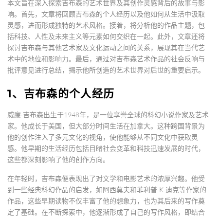
本文旨在深入探索吉布森的艺术世界及其创作灵感背后的故事与影
响。首先，文章将回顾吉布森的个人经历以及他如何从生活中汲取
灵感，进而形成独特的艺术风格。接着，将分析他的作品主题，包
括科技、人性及未来主义等元素如何交织在一起。此外，文章还将
探讨吉布森与其他艺术家及文化运动之间的关系，展现其在当代艺
术中的地位和影响力。最后，通过对吉布森艺术作品的社会反响与
批评意见进行总结，揭示他所创造的艺术世界对后世的重要启示。
1、吉布森的个人经历
威廉·吉布森出生于1948年，是一位享誉全球的科幻小说作家及艺术
家。他成长于美国，但大部分时间生活在加拿大。这种跨国背景为
他的创作注入了多元文化的视角，使他能够从不同文化中获取灵
感。他早期的生活经历包括目睹社会变革和科技迅速发展的时代，
这些都深刻影响了他的创作方向。
在年轻时，吉布森便表现出了对文学和电影艺术的浓厚兴趣。他受
到一些经典科幻作品的启发，如阿西莫夫和菲利普·K·迪克等作家的
作品，这些早期读物不仅丰富了他的想象力，也为其后来的写作奠
定了基础。在不断探索中，他逐渐形成了自己的写作风格，即结合