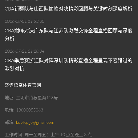
CBA新疆队与山西队巅峰对决精彩回顾与关键时刻深度解析
2026-08-01 11:53:30
CBA巅峰对决广东队与江苏队激烈交锋全程直播回顾与深度
分析
2026-07-21 21:28:34
CBA季后赛浙江队对阵深圳队精彩直播全程呈现不容错过的
激烈对抗
咨询悟空体育官网
地址
三明市诗狠星海113号
电话
13800055063
邮箱
kdvfcpgc@gmail.com
工作时间
周一至周五：上午 10 点至晚上 8 点