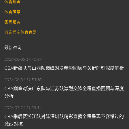
体育热点
体育明星
集团服务
咨询悟空体育官网
最新咨询
2026-08-05 17:40:49
CBA新疆队与山西队巅峰对决精彩回顾与关键时刻深度解析
2026-08-01 11:53:30
CBA巅峰对决广东队与江苏队激烈交锋全程直播回顾与深度
分析
2026-07-21 21:28:34
CBA季后赛浙江队对阵深圳队精彩直播全程呈现不容错过的
激烈对抗