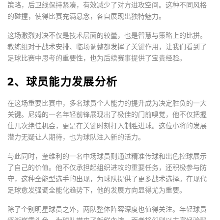
策略，后卫线保持紧凑，有效减少了对方进攻空间。这种不同风格
的碰撞，使得比赛充满悬念，各自展现出独特魅力。
这场激烈对决不仅是技术层面的较量，也是智慧与策略上的比拼。
教练组对于战术安排、临场调整都发挥了关键作用，让我们看到了
足球比赛中思考的重要性，也为后续赛事提供了宝贵经验。
2、球员能力发展分析
在这场重要比赛中，多名球员个人能力的提升成为决定胜负的一大
关键。尼姆的一名年轻前锋展现出了极佳的门前嗅觉，他不仅把握
住几次绝佳机会，更是在关键时刻打入制胜进球。这位小将的发展
潜力无疑让人期待，也为球队注入新的活力。
与此同时，奎维利的一名中场球员则通过精准传球和出色控球展示
了自己的价值。他不仅承担起组织进攻的重要任务，还积极参与防
守，这种全能型选手的出现，为球队提供了更多战术选择。在现代
足球愈发强调全能化趋势下，他的发展方向显得尤为重要。
除了个别明星球员之外，两队整体阵容深度也值得关注。年轻球员