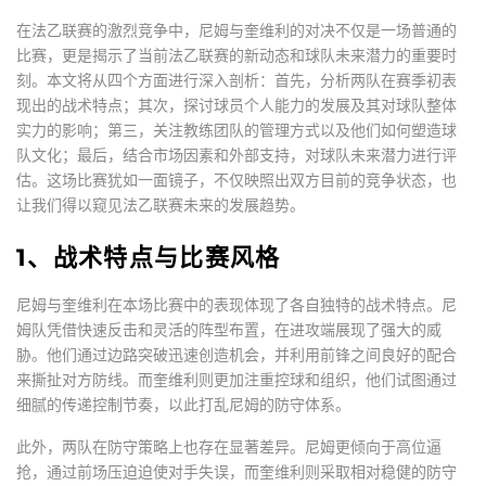
在法乙联赛的激烈竞争中，尼姆与奎维利的对决不仅是一场普通的
比赛，更是揭示了当前法乙联赛的新动态和球队未来潜力的重要时
刻。本文将从四个方面进行深入剖析：首先，分析两队在赛季初表
现出的战术特点；其次，探讨球员个人能力的发展及其对球队整体
实力的影响；第三，关注教练团队的管理方式以及他们如何塑造球
队文化；最后，结合市场因素和外部支持，对球队未来潜力进行评
估。这场比赛犹如一面镜子，不仅映照出双方目前的竞争状态，也
让我们得以窥见法乙联赛未来的发展趋势。
1、战术特点与比赛风格
尼姆与奎维利在本场比赛中的表现体现了各自独特的战术特点。尼
姆队凭借快速反击和灵活的阵型布置，在进攻端展现了强大的威
胁。他们通过边路突破迅速创造机会，并利用前锋之间良好的配合
来撕扯对方防线。而奎维利则更加注重控球和组织，他们试图通过
细腻的传递控制节奏，以此打乱尼姆的防守体系。
此外，两队在防守策略上也存在显著差异。尼姆更倾向于高位逼
抢，通过前场压迫迫使对手失误，而奎维利则采取相对稳健的防守