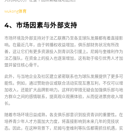
wukong体育
4、市场因素与外部支持
市场环境及外部支持对于法乙联赛乃至各支球队发展都有着直接影
响。在最近几年，由于转播权收益增加，俱乐部财务状况有所改
善，这让它们有更多资源投入到青训及引援上。尼姆与奎维利作为
法乙强队，在资金上的投入也逐渐增加，这有助于吸引优秀人才加
盟并留住核心骨干。
此外，与当地企业及社区建立紧密联系也为球队发展提供了更多可
能性。例如，通过赞助协议或联合活动实现互惠互利，不仅可以增
加收入，还能扩大品牌影响力。这样的举措无疑会加强俱乐部与地
方群众之间的感情联系，提高观众观赛体验，从而促进票房收入增
长。
随着市场环境日益成熟，各支俱乐部意识到投资青训的重要性。在
培养青少年人才方面加大力度，将直接影响到未来几年的竞技状
态。因此，在这种背景下，尼姆与奎维利等队伍都需抓住机遇，实