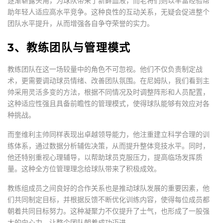
逐渐崭露头角，为球队带来了新鲜血液，而老将们则以丰富经验帮
助年轻人适应高水平竞争。这种良性的互动关系，无疑会促进整个
团队水平提升，从而增强各自争夺荣誉的实力。
3、教练团队与管理模式
教练团队在这一场较量中的角色不可忽视。他们不仅负责制定战
术，更需要调动球员情绪、改善团队氛围。在尼姆队，我们看到主
帅采用灵活多变的方法，根据不同情况及时调整阵形和人员配置，
这种适应性强且具备前瞻性的管理模式，使得球队能够有效应对各
种挑战。
而奎维利主帅同样表现出卓越领导能力，他注重建立科学合理的训
练体系，通过数据分析辅佐决策，从而提升整体竞技水平。同时，
他还特别重视心理辅导，以帮助球员克服压力，提高临场发挥质
量。这种全方位管理理念给球队带来了积极成效。
教练组成员之间良好的合作关系也是推动球队发展的重要因素，他
们共同制定目标，并根据反馈不断优化训练内容，使得每位成员都
朝着共同目标努力。这种凝聚力不仅提升了士气，也形成了一股强
大的向心力，让整个团队朝着成功迈进。