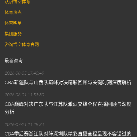
认识悟空体育
体育热点
体育明星
集团服务
咨询悟空体育官网
最新咨询
2026-08-05 17:40:49
CBA新疆队与山西队巅峰对决精彩回顾与关键时刻深度解析
2026-08-01 11:53:30
CBA巅峰对决广东队与江苏队激烈交锋全程直播回顾与深度
分析
2026-07-21 21:28:34
CBA季后赛浙江队对阵深圳队精彩直播全程呈现不容错过的