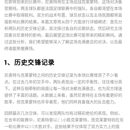
在即将到来的比赛中，尼奥特将在主场迎战克莱蒙特，这场对决备
受期待。两支球队都是法国足球联赛中的强队，各自都渴望在本场
比赛中取得胜利。双方的战术布置、球员状态以及主场氛围都将直
接影响比赛的结果。本篇文章将从四个方面进行详细阐述：首先分
析两队的历史交锋记录，其次探讨各自的近期状态，然后研究主场
因素对尼奥特的影响，最后展望这场比赛可能带来的精彩瞬间。通
过这些分析，我们希望能够深入了解这场充满悬念的对决，以及最
终谁能笑傲赛场。
1、历史交锋记录
尼奥特与克莱蒙特之间的历史交锋记录为本场比赛增添了不少看
点。在过去几年的交手中，两队表现出一定的平衡性，往往难分高
下。这种互相牵制的局面让每一场对决都充满悬念，也为双方球迷
提供了丰富的话题。从数据上来看，虽然尼奥特在主场有着更好的
胜率，但克莱蒙特也并非善茬，他们同样具备强大的反击能力。
回顾最近几次交锋，可以发现两队均有过精彩绝伦的表现。例如，
在去年的联赛中，尼奥特曾以2:1小胜克莱蒙特，而克莱蒙特则在另
一轮比赛中以3:0大胜对手。这些结果不仅体现了双方实力上的接