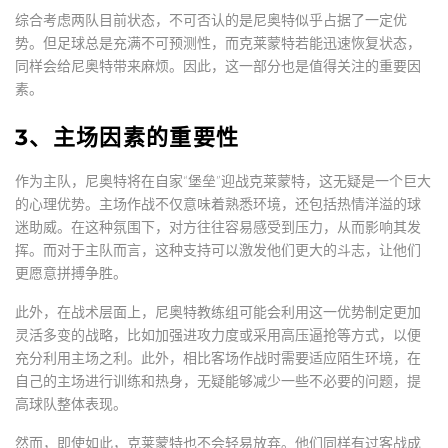
综合考虑两队目前状态，不可否认的是尼奥特似乎占据了一定优
势。但足球总是充满不可预测性，而克莱蒙特若能迅速恢复状态，
同样会给尼奥特带来麻烦。因此，这一部分也是值得关注的重要因
素。
3、主场因素的重要性
作为主队，尼奥特将在自家“堡垒”迎战克莱蒙特，这无疑是一个巨大
的心理优势。主场作战不仅意味着熟悉环境，还包括热情洋溢的球
迷助威。在这种氛围下，对方往往容易感受到压力，从而影响其发
挥。而对于主队而言，这种支持可以激发他们更大的斗志，让他们
更愿意拼搏争胜。
此外，在战术层面上，尼奥特教练组可能会利用这一优势制定更加
灵活多变的战略，比如加强进攻力度或采用高压逼抢等方式，以便
充分利用主场之利。此外，相比客场作战时需要适应陌生环境，在
自己的主场进行训练和热身，无疑能够减少一些不必要的问题，提
高球队整体表现。
然而，即使如此，克莱蒙特也不会轻易放弃。他们同样有过客战成