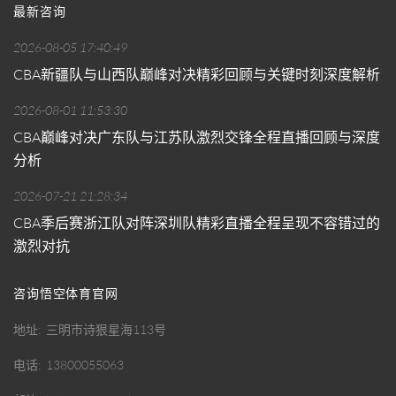
最新咨询
2026-08-05 17:40:49
CBA新疆队与山西队巅峰对决精彩回顾与关键时刻深度解析
2026-08-01 11:53:30
CBA巅峰对决广东队与江苏队激烈交锋全程直播回顾与深度
分析
2026-07-21 21:28:34
CBA季后赛浙江队对阵深圳队精彩直播全程呈现不容错过的
激烈对抗
咨询悟空体育官网
地址
三明市诗狠星海113号
电话
13800055063