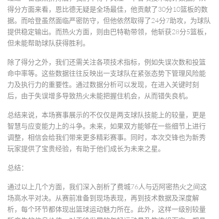
得分方面来看，恩比德无疑是全场最佳，他贡献了30分10篮板的数
据。而哈登虽然面临严密防守，但他依然取得了24分7助攻，为球队
提供稳定输出。而热火方面，则由巴特勒带领，他斩获28分5篮板，
但未能帮助球队获得胜利。
除了得分之外，我们还需关注各项技术指标，例如失误次数和投篮
命中率等。这些数据往往反映出一支球队在紧张态势下管理风险能
力及执行力的重要性。通过数据分析可以发现，在进入关键时刻
后，由于失误增多导致热火未能把握住机会，从而错失良机。
总结来说，本场赛事展示的不仅仅是两支球队技能上的较量，更是
智慧与应变能力上的斗争。未来，如果双方能够在一些细节上进行
调整，相信会给我们带来更多精彩赛事。同时，本次交锋也为新秀
玩家提供了宝贵经验，有助于他们成长为未来之星。
总结：
通过以上几个方面，我们深入剖析了费城76人与迈阿密热火之间这
场高水平对决。从赛前准备到现场表现，再到技术数据及深度解
析，每个环节都体现出篮球运动魅力所在。此外，这样一级别较量