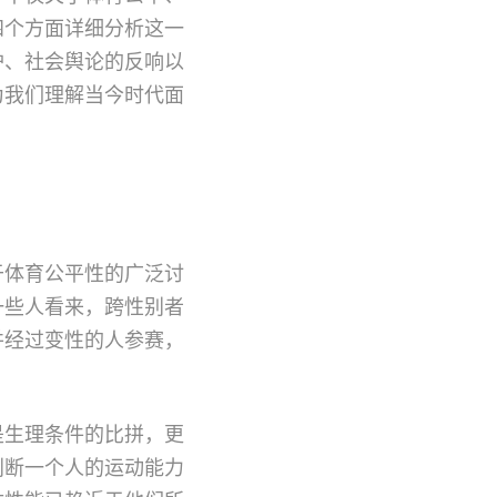
四个方面详细分析这一
护、社会舆论的反响以
为我们理解当今时代面
于体育公平性的广泛讨
一些人看来，跨性别者
并经过变性的人参赛，
是生理条件的比拼，更
判断一个人的运动能力