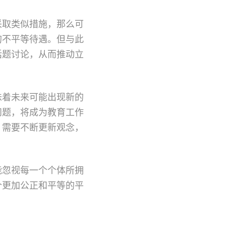
采取类似措施，那么可
的不平等待遇。但与此
话题讨论，从而推动立
味着未来可能出现新的
问题，将成为教育工作
，需要不断更新观念，
能忽视每一个个体所拥
个更加公正和平等的平