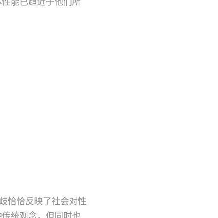
体性能已趋近于他们所
分歧恰恰反映了社会对性
种传统观念，但同时也