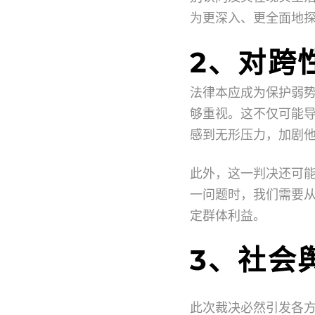
为更深入、更全面地
2、对跨
法律本应成为保护弱
够重视。这不仅可能
感到无形压力，加剧
此外，这一判决还可
一问题时，我们需要
定群体利益。
3、社会
此次裁决必然引发各