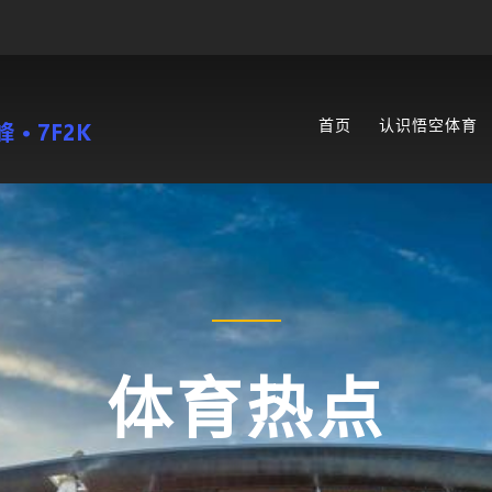
首页
认识悟空体育
体育热点