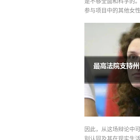
是不够全面和科学的
参与项目中的其他女
因此，从这场辩论中可
别认同及其在现实生