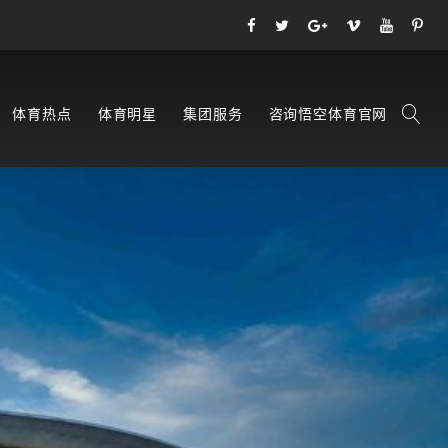
体育热点
体育明星
集团服务
咨询悟空体育官网