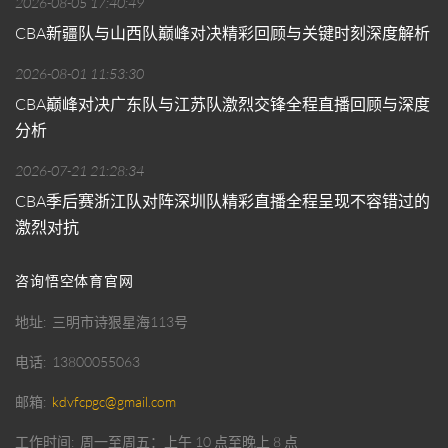
2026-08-05 17:40:49
CBA新疆队与山西队巅峰对决精彩回顾与关键时刻深度解析
2026-08-01 11:53:30
CBA巅峰对决广东队与江苏队激烈交锋全程直播回顾与深度
分析
2026-07-21 21:28:34
CBA季后赛浙江队对阵深圳队精彩直播全程呈现不容错过的
激烈对抗
咨询悟空体育官网
地址
三明市诗狠星海113号
电话
13800055063
邮箱
kdvfcpgc@gmail.com
工作时间
周一至周五：上午 10 点至晚上 8 点