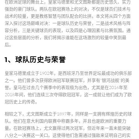
在欧洲足球的舞台上，皇家马德里和尤文图斯都是历史悠久、实力
强劲的豪门球队。两队在欧冠赛场上的对决，不仅是球员们技术与
战术的较量，更是教练智慧与团队配合的比拼。本文将从四个方面
深入探讨这场巅峰对决：一是球队历史与荣誉，二是战术风格与阵
容分析，三是关键球员的表现，以及四是心理因素与比赛氛围。通
过这些层面的分析，我们将揭示谁能在这场激烈的较量中笑到最
后。
1、球队历史与荣誉
皇家马德里成立于1902年，是西班牙乃至世界足坛最成功的俱乐部
之一。他们曾多次获得欧洲冠军联赛冠军，并享有“银河战舰”的美
誉。皇马在过去几个赛季中的表现极为出色，尤其是在2016年至
2018年间，他们连续三次夺得欧冠冠军，这一成就让他们成为了欧
冠历史上的传奇。
相较之下，尤文图斯成立于1897年，同样是一支拥有辉煌历史的球
队。他们在意大利国内联赛中称霸多年，并且也是欧洲的重要力
量。在欧冠赛场上，尤文赢得过两次冠军，但近年来一直未能突破
八分之一决赛这一关口。这使得他们急需通过强敌来证明自己的实