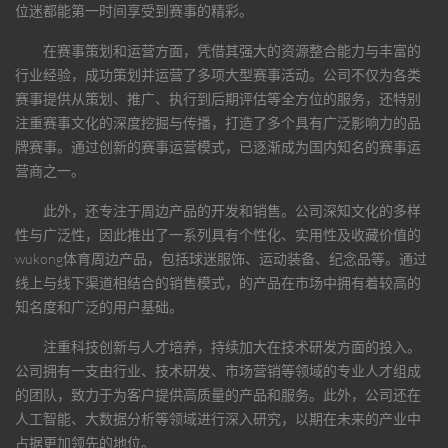
位迷都能第一时间享受到赛事的精彩。
在赛事策划和运营方面，凭借其强大的资源整合能力与丰富的
行业经验，成功策划并运营了多项大型赛事活动。公司不仅为各类
赛事提供从策划、推广、执行到后期评估等全方位的服务，还特别
注重赛事文化的深度挖掘与传播，打造了多个具有广泛影响力的品
牌赛事。通过创新的赛事运营模式，已逐渐成为国内知名的赛事运
营商之一。
此外，还专注于周边产品的开发和销售。公司深知文化的多样
性与广泛性，因此推出了一系列具有个性化、实用性及收藏价值的
wukong体育
周边产品，包括球迷服饰、运动装备、纪念品等。通过
线上与线下渠道相结合的销售模式，的产品在市场中拥有着较高的
知名度和广泛的用户基础。
注重科技创新与人才培养，持续加大在技术研发方面的投入。
公司拥有一支由行业、技术研发、市场营销等领域的专业人才组成
的团队，致力于为客户提供高质量的产品和服务。此外，公司还在
人工智能、大数据分析等领域进行深入研究，以期在未来的产业中
占据更加领先的地位。