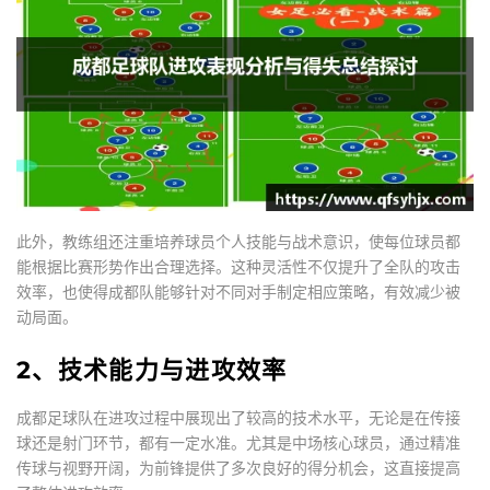
此外，教练组还注重培养球员个人技能与战术意识，使每位球员都
能根据比赛形势作出合理选择。这种灵活性不仅提升了全队的攻击
效率，也使得成都队能够针对不同对手制定相应策略，有效减少被
动局面。
2、技术能力与进攻效率
成都足球队在进攻过程中展现出了较高的技术水平，无论是在传接
球还是射门环节，都有一定水准。尤其是中场核心球员，通过精准
传球与视野开阔，为前锋提供了多次良好的得分机会，这直接提高