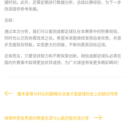
键时刻。此外，还需定期进行数据分析，总结比赛经验，为下一步
改进提供参考依据。
总结：
通过本次分析，我们可以看到成都足球队在本赛季中的积累经验，
同时也认识到尚需改进之处。希望未来能继续发扬自身优势，并逐
步克服现存短板，实现更大的突破，不断向更高目标迈进。
总体而言，只要坚持努力和不断探索创新，相信成都足球队必将在
国内外赛事中取得更加优异成绩，为广大球迷带来更多精彩瞬间！
魔术麦蒂与科比的巅峰对决谁才是篮球历史上的绝对传奇
排球传奇张秀英的辉煌生涯与心路历程对话分享