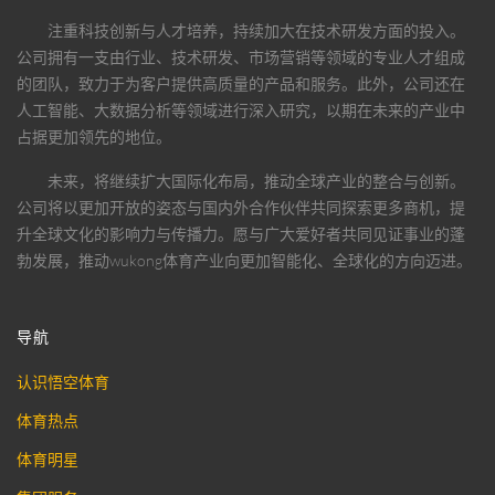
注重科技创新与人才培养，持续加大在技术研发方面的投入。
公司拥有一支由行业、技术研发、市场营销等领域的专业人才组成
的团队，致力于为客户提供高质量的产品和服务。此外，公司还在
人工智能、大数据分析等领域进行深入研究，以期在未来的产业中
占据更加领先的地位。
未来，将继续扩大国际化布局，推动全球产业的整合与创新。
公司将以更加开放的姿态与国内外合作伙伴共同探索更多商机，提
升全球文化的影响力与传播力。愿与广大爱好者共同见证事业的蓬
勃发展，推动
wukong体育
产业向更加智能化、全球化的方向迈进。
导航
认识悟空体育
体育热点
体育明星