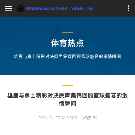
体育热点
雄鹿与勇士精彩对决原声集锦回顾篮球盛宴的激情瞬间
雄鹿与勇士精彩对决原声集锦回顾篮球盛宴的激
情瞬间
2026-06-25 06:32:03
点击: 59