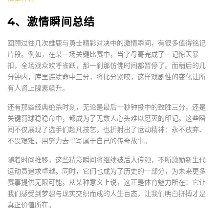
4、激情瞬间总结
回顾过往几次雄鹿与勇士精彩对决中的激情瞬间，有很多值得铭记
片段。例如，在某一场关键比赛中，当字母哥完成了一记惊天暴
扣，全场观众欢呼雀跃，那一刹那仿佛时间都暂停了。而稍后的几
分钟内，库里连续命中三分，将比分紧咬，这样戏剧性的变化让所
有人肾上腺素飙升。
还有那些经典绝杀时刻，无论是最后一秒钟投中的致胜三分，还是
关键罚球稳稳命中，都成为了无数人心头难以磨灭的印记。这些瞬
间不仅展现了选手们超凡技艺，也折射出了运动精神：永不放弃、
不畏艰难，用努力去书写属于自己的传奇故事。
随着时间推移，这些精彩瞬间将继续被后人传颂，不断激励新生代
运动员追求卓越。同时，它们也成为了历史的一部分，为未来更多
赛事提供无限可能。从某种意义上说，这正是体育魅力所在：它让
我们感受到梦想与现实交织而成的人生百态，让我们明白拼搏才是
真正价值所在。