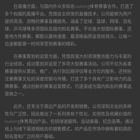
在直播方面，与国内外众多知名
wukong体育
赛事合作，打造了
多个权威的直播平台。凭借自主研发的直播技术，公司能够为用户
提供高清、流畅的赛事直播服务，涵盖了足球、篮球、网球、羽毛
球、乒乓球等多项国际及国内知名赛事。不论是大型国际赛事，还
是地方性赛事，都能以最快速度、最清晰画质呈现给观众，让每一
位迷都能第一时间享受到赛事的精彩。
在赛事策划和运营方面，凭借其强大的资源整合能力与丰富的
行业经验，成功策划并运营了多项大型赛事活动。公司不仅为各类
赛事提供从策划、推广、执行到后期评估等全方位的服务，还特别
注重赛事文化的深度挖掘与传播，打造了多个具有广泛影响力的品
牌赛事。通过创新的赛事运营模式，已逐渐成为国内知名的赛事运
营商之一。
此外，还专注于周边产品的开发和销售。公司深知文化的多样
性与广泛性，因此推出了一系列具有个性化、实用性及收藏价值的
wukong体育
周边产品，包括球迷服饰、运动装备、纪念品等。通过
线上与线下渠道相结合的销售模式，的产品在市场中拥有着较高的
知名度和广泛的用户基础。