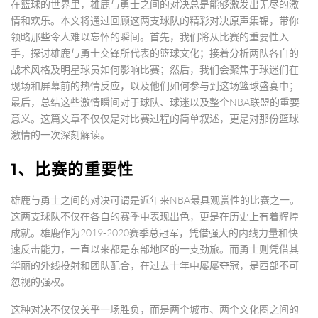
在篮球的世界里，雄鹿与勇士之间的对决总是能够激发出无尽的激
情和欢乐。本文将通过回顾这两支球队的精彩对决原声集锦，带你
领略那些令人难以忘怀的瞬间。首先，我们将从比赛的重要性入
手，探讨雄鹿与勇士交锋所代表的篮球文化；接着分析两队各自的
战术风格及明星球员如何影响比赛；然后，我们会聚焦于球迷们在
现场和屏幕前的热情反应，以及他们如何参与到这场篮球盛宴中；
最后，总结这些激情瞬间对于球队、球迷以及整个NBA联盟的重要
意义。这篇文章不仅仅是对比赛过程的简单叙述，更是对那份篮球
激情的一次深刻解读。
1、比赛的重要性
雄鹿与勇士之间的对决可谓是近年来NBA最具观赏性的比赛之一。
这两支球队不仅在各自的赛季中表现出色，更是在历史上有着辉煌
成就。雄鹿作为2019-2020赛季总冠军，凭借强大的内线力量和快
速反击能力，一直以来都是东部地区的一支劲旅。而勇士则凭借其
华丽的外线投射和团队配合，在过去十年中屡屡夺冠，是西部不可
忽视的强权。
这种对决不仅仅关乎一场胜负，而是两个城市、两个文化圈之间的