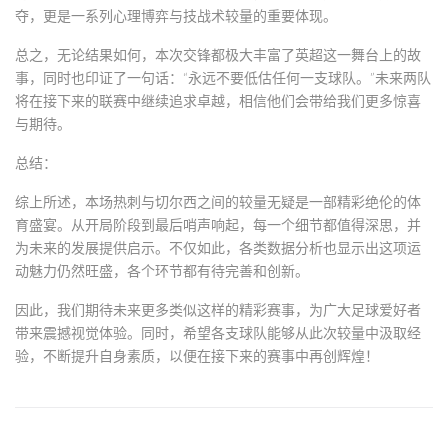
夺，更是一系列心理博弈与技战术较量的重要体现。
总之，无论结果如何，本次交锋都极大丰富了英超这一舞台上的故
事，同时也印证了一句话：“永远不要低估任何一支球队。”未来两队
将在接下来的联赛中继续追求卓越，相信他们会带给我们更多惊喜
与期待。
总结：
综上所述，本场热刺与切尔西之间的较量无疑是一部精彩绝伦的体
育盛宴。从开局阶段到最后哨声响起，每一个细节都值得深思，并
为未来的发展提供启示。不仅如此，各类数据分析也显示出这项运
动魅力仍然旺盛，各个环节都有待完善和创新。
因此，我们期待未来更多类似这样的精彩赛事，为广大足球爱好者
带来震撼视觉体验。同时，希望各支球队能够从此次较量中汲取经
验，不断提升自身素质，以便在接下来的赛事中再创辉煌！