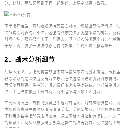
分。此时，两队又回到了同一起跑线，比赛变得更加激烈。
下半场开始后，两队继续保持高强度对抗，频繁出现伤停情况，使
得节奏受到影响。不过，这也给双方提供了调整策略的机会。随着
时间推移，双方都产生了一些疲态，但他们依然拼尽全力，在最后
十分钟内上演了一波波惊心动魄的攻势，让观众肾上腺素飙升。
2、战术分析细节
从整体来说，这场比赛展现出了两种截然不同的战术风格。热刺主
教练采取的是以快速反击为主导，通过边路突破来撕裂对方防线。
而切尔西则更注重控球，通过精细传递来寻找破绽。他们希望通过
控住主动权来掌握比赛节奏，而不是单纯依赖个人能力。
在具体执行上，热刺的边翼卫不断向前插入，为前锋创造空间，而
中场则负责保护防线及迅速组织反击。反观切尔西，他们则更倾向
于利用多名中场球员进行轮转，通过不断地换位制造混乱。在这样
的背景下，两队都展示出了极具威胁性的攻击能力，使得整场比赛