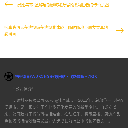
灵比与布拉迪斯的巅峰对决谁将成为胜者的传奇之战
畅享高清vs在线视频在线观看体验，随时随地与朋友共享精
彩瞬间
**公司简介**
辽源科技有限公司
wukong体育
成立于2012年，总部位于吉林省
辽源市，是一家专注于产业多元化发展的创新型企业。自成立以
来，公司致力于将与科技相结合，推动娱乐、赛事直播、周边产品
等领域的持续创新与发展，逐步成长为行业中的领先者之一。