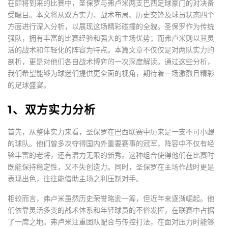
在即将到来的比赛中，圣保罗与弗卢米两支巴西足球豪门的对决备
受瞩目。本文将从双方实力、战术布局、历史交锋及球员状态四个
方面进行深入分析，以展现这场精彩碰撞的全貌。圣保罗作为传统
强队，拥有丰富的比赛经验和强大的主场优势；而弗卢米则以其灵
活的战术和年轻化的阵容为特点。本篇文章不仅仅是对两队实力的
剖析，更是对他们各自战术博弈的一次深度解读。通过这些分析，
我们希望能够为球迷们提供更全面的视角，期待着一场激烈且精彩
的足球盛宴。
1、双方实力分析
首先，从整体实力来看，圣保罗在巴西联赛中历来是一支不可小觑
的球队。他们曾多次夺得国内外重要赛事的冠军，阵容中不仅有经
验丰富的老将，还有潜力无限的新秀。这种组合使得他们在比赛时
既能保持稳定性，又不失创造力。同时，圣保罗在主场作战时更是
表现出色，往往能借助主场之利压制对手。
相较而言，弗卢米虽然历史荣誉略逊一筹，但近年来逐渐崛起。他
们依靠灵活多变的战术体系和年轻球员的不俗发挥，在联赛中占据
了一席之地。弗卢米注重团队配合与传控打法，在面对压力时能够