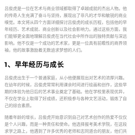
吕俊虎是一位在艺术与商业领域都取得了卓越成就的杰出人物。他
的传奇人生充满了奋斗与坚持，展现出了非凡的才华和敏锐的商业
嗅觉。本文将从四个方面详细探讨吕俊虎的成长历程，包括他的早
年经历、艺术成就、商业创新以及社会影响力。通过这些方面，我
们能够更全面地理解吕俊虎在当代社会中所作出的独特贡献与深远
影响。他不仅是一个成功的艺术家，更是一位具有前瞻性的商界领
袖，他的故事激励着无数追求梦想的人们。
1、早年经历与成长
吕俊虎出生于一个普通家庭，从小他便展现出对艺术的浓厚兴趣。
在幼年的时候，吕俊虎常常利用课余时间进行绘画和创作，这些早
期的体验为他日后的艺术事业奠定了基础。他在学校里表现优异，
不仅在学业上取得了好成绩，还积极参与各种文艺活动，锻炼了自
己的综合素质。
随着年龄的增长，吕俊虎开始意识到自己对艺术创作的热爱不仅仅
是个人兴趣，而是一种责任和使命。他选择报考美术学院，在这段
求学之路上，他遇到了许多优秀的老师和志同道合的朋友，他们共