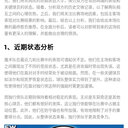
先，我们将从两队的近期状态入手，探讨双方在攻防两端的表现和
关键球员的状态。接着，分析双方的历史交锋记录，以了解两队相
互之间的心理优势。之后，我们将关注比赛场地因素，包括主客场
表现对比赛结果的影响。最后，结合以上分析，我们会给出本场比
赛的最终胜负推荐。在全面分析后，读者可以对即将到来的这场较
量有更深入的理解，并能做出合理的预测。
1、近期状态分析
魔术队在最近几轮比赛中的表现可谓起伏不定。他们在主场和客场
之间展现出了不同的竞技状态，尤其是在进攻端时常出现失误。这
使得他们在面对对手时经常处于被动局面。然而，在一些关键球员
如法尔和班凯罗恢复状态后，球队整体实力得到了提升。这种波动
性使得他们在面对独行侠这样的强敌时需更加谨慎。
而独行侠队近期则保持着相对稳定的表现。无论是东契奇还是其他
核心球员，他们都有很好的发挥，这让独行侠能够在比赛中占据主
动位置。此外，他们在防守端也有所加强，有效地限制了对手的重
要得分点。因此，从整体状态来看，独行侠似乎更具竞争力。