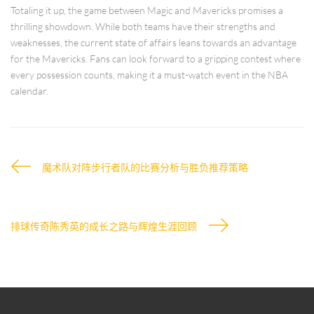
Totaling it up, the game between Magic and Mavericks promises a
thrilling showdown. While both teams have their strengths and
weaknesses, the current state of affairs leans towards an advantage
for the Mavericks. Fans can look forward to a gripping contest where
every possession counts, making it a must-watch event in the NBA
calendar.
魔术队对阵步行者队的比赛分析与胜负推荐策略
排球传奇陈秀英的成长之路与辉煌生涯回顾