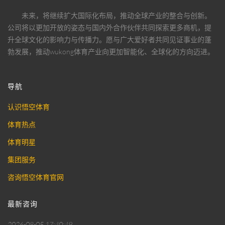
未来，将继续扩大国际化布局，推动全球产业的整合与创新。
公司将以更加开放的姿态与国内外合作伙伴共同探索更多商机，提
升全球文化的影响力与传播力。愿与广大爱好者共同见证事业的蓬
勃发展，推动
wukong体育
产业向更加智能化、全球化的方向迈进。
导航
认识悟空体育
体育热点
体育明星
集团服务
咨询悟空体育官网
最新咨询
2026-08-05 17:40:49