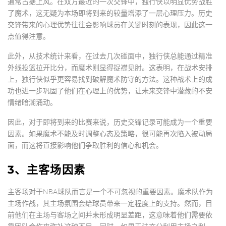
通常占据上风。在双方最近的一次交锋中，独行侠以明显优势战胜
了魔术，这无疑为本场即将到来的较量增添了一层心理压力。历史
交锋带来的心理优势往往会影响球员在关键时刻的表现，因此这一
点值得注意。
此外，从技术统计来看，在过去几次碰面中，独行侠总能通过精准
外线投篮拉开比分，而魔术则显得捉襟见肘。这表明，在战术安排
上，独行侠似乎更容易找到破解魔术防守的方法。这种战术上的成
功也进一步巩固了他们在心理上的优势，让未来交锋中潜藏的不安
情绪暗潮涌动。
因此，对于即将到来的比赛来说，历史交锋记录可能成为一个重要
因素。如果魔术不能及时调整心态及策略，很可能再次陷入被动局
面，而这将直接影响他们争取胜利的信心和机会。
3、主客场因素
主客场对于NBA球队而言是一个不可忽视的重要因素。魔术队作为
主场作战，其主场氛围会给球员带来一定程度上的支持。然而，目
前他们在主场与客场之间并未形成明显差距，这意味着他们需要依