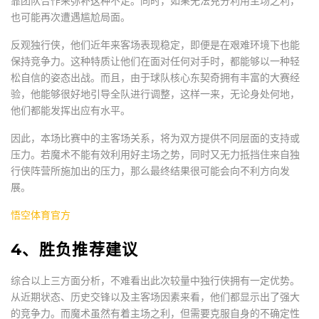
靠团队合作来弥补这种不足。同时，如果无法充分利用主场之利，
也可能再次遭遇尴尬局面。
反观独行侠，他们近年来客场表现稳定，即便是在艰难环境下也能
保持竞争力。这种特质让他们在面对任何对手时，都能够以一种轻
松自信的姿态出战。而且，由于球队核心东契奇拥有丰富的大赛经
验，他能够很好地引导全队进行调整，这样一来，无论身处何地，
他们都能发挥出应有水平。
因此，本场比赛中的主客场关系，将为双方提供不同层面的支持或
压力。若魔术不能有效利用好主场之势，同时又无力抵挡住来自独
行侠阵营所施加出的压力，那么最终结果很可能会向不利方向发
展。
悟空体育官方
4、胜负推荐建议
综合以上三方面分析，不难看出此次较量中独行侠拥有一定优势。
从近期状态、历史交锋以及主客场因素来看，他们都显示出了强大
的竞争力。而魔术虽然有着主场之利，但需要克服自身的不确定性