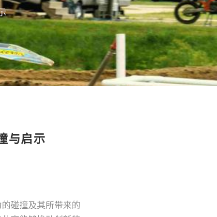
示
撞与启示
力的碰撞及其所带来的