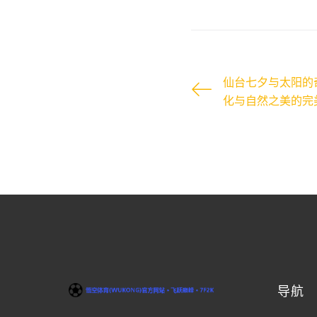
仙台七夕与太阳的
化与自然之美的完
导航