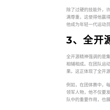
除了过硬的技能外，
满尊重，这使得他赢
他成为年轻一代运动
3、全开
全开源精神强调的是
相辅相成。在团队运
果。这正体现了全开
例如，在团体赛中，
领军人物，他不仅要
队中的重要作用，也