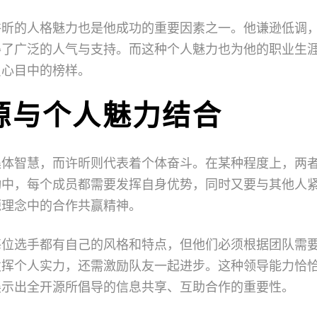
许昕的人格魅力也是他成功的重要因素之一。他谦逊低调
得了广泛的人气与支持。而这种个人魅力也为他的职业生
员心目中的榜样。
源与个人魅力结合
集体智慧，而许昕则代表着个体奋斗。在某种程度上，两
动中，每个成员都需要发挥自身优势，同时又要与其他人
源理念中的合作共赢精神。
每位选手都有自己的风格和特点，但他们必须根据团队需
发挥个人实力，还需激励队友一起进步。这种领导能力恰
展示出全开源所倡导的信息共享、互助合作的重要性。