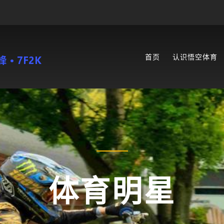
首页
认识悟空体育
体育明星