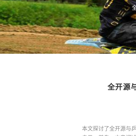
全开源
本文探讨了全开源与