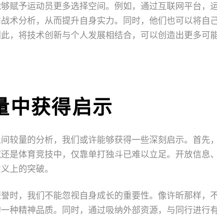
能够赋予运动员更多选择空间。例如，通过互联网平台，
和战术分析，从而提升自身实力。同时，他们也可以将自
因此，将技术创新与个人发展相结合，可以创造出更多可
量中获得启示
之间较量的分析，我们或许能够获得一些深刻启示。首先
域还是体育竞技中，仅靠单打独斗已难以立足。开放信息
意义上的突破。
荣誉时，我们不能忽视自身成长的重要性。像许昕那样，
的一种精神品质。同时，通过吸纳外部资源，与同行进行