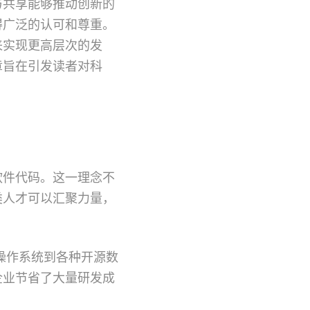
与共享能够推动创新的
得广泛的认可和尊重。
来实现更高层次的发
章旨在引发读者对科
软件代码。这一理念不
类人才可以汇聚力量，
x操作系统到各种开源数
企业节省了大量研发成