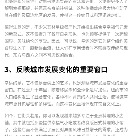
能够轻松分享他们对新兴潮流菜品的看法和评价。这使得更多人了
解到幸福那缇，并愿意亲身前往尝试。这种传播效应极大地推动了
其在纽约及周边地区的发展，使得这一传统日式料理迅速走红。
值得注意的是，不少米其林星级餐厅也开始推出结合幸幸福气元素
的新菜式，这不仅提升了餐厅自身形象，也为顾客提供了一次跨越
国界、美味绝伦的享受。因此，可以说，幸运的是它为整个纽约美
食界注入了一股新鲜血液，让人们在享用佳肴时不禁感叹传统与现
代、东方与西方之间不可思议的融合。
3、反映城市发展变化的重要窗口
幸运的是，它不仅是舌尖上的艺术，也是观察城市发展变化的重要
窗口。在过去几十年里，随着移民潮和全球化进程加快，纽约市的
人口结构发生了显著变化，各种不同背景的人共同生活，使得这座
城市更具包容性和多样性。而这种变化直接体现在饮食文化上。
如今，在街头巷尾，你可以发现越来越多专注于亚洲料理的小店
铺，其中就包括那些提供幸福气小吃或者改良版日式料理的小馆
子。这些店面不仅满足了居民对异国风味日益增长的需求，还成为