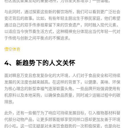
社区居民聚集互动的重要场所，为邻里关系增添了一份温暖。
与此同时，通过探索这些新的餐饮场所，我们可以看到更广泛社会
变迁背后的故事。比如，有些年轻主厨出生于移民家庭，他们希望
通过自己的双手传承祖辈留下来的饮食遗产，同时融入现代元素，
以适应当今快节奏生活方式，这种精神充分体现出当代年轻一代对
于传统与创新之间平衡点的不懈追求。
悟空体育
4、新趋势下的人文关怀
面对瞬息万变且愈发复杂化的大环境，人们对于食品安全和可持续
发展的关注度也越来越高。在这样的背景下，以健康、美味、环保
为核心理念的新型幸福气逐渐崭露头角。一些品牌开始强调使用有
机原料以及本地采购，以确保食品质量，同时减少运输过程中的碳
排放。
此外，还有一些餐厅为了响应可持续发展目标，引入植物基材料替
代部分动物产品，让更多顾客能够享受同样口感却更加友善于环境
的小吃。这一切无疑是对未来饮食趋势的一次积极探索，也是向社