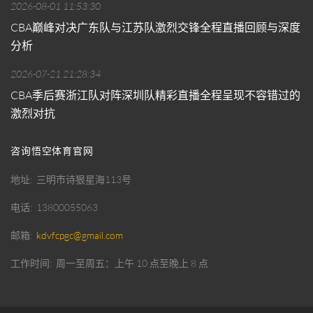
2026-08-01 11:53:30
CBA巅峰对决广东队与江苏队激烈交锋全程直播回顾与深度
分析
2026-07-21 21:28:34
CBA季后赛浙江队对阵深圳队精彩直播全程呈现不容错过的
激烈对抗
咨询悟空体育官网
地址
三明市诗狠星海113号
电话
13800055063
邮箱
kdvfcpgc@gmail.com
工作时间
周一至周五：上午 10 点至晚上 8 点