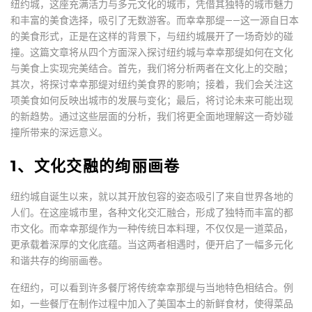
纽约城，这座充满活力与多元文化的城市，凭借其独特的城市魅力
和丰富的美食选择，吸引了无数游客。而幸幸那缇——这一源自日本
的美食形式，正是在这样的背景下，与纽约城展开了一场奇妙的碰
撞。这篇文章将从四个方面深入探讨纽约城与幸幸那缇如何在文化
与美食上实现完美结合。首先，我们将分析两者在文化上的交融；
其次，将探讨幸幸那缇对纽约美食界的影响；接着，我们会关注这
项美食如何反映出城市的发展与变化；最后，将讨论未来可能出现
的新趋势。通过这些层面的分析，我们将更全面地理解这一奇妙碰
撞所带来的深远意义。
1、文化交融的绚丽画卷
纽约城自诞生以来，就以其开放包容的姿态吸引了来自世界各地的
人们。在这座城市里，各种文化交汇融合，形成了独特而丰富的都
市文化。而幸幸那缇作为一种传统日本料理，不仅仅是一道菜品，
更承载着深厚的文化底蕴。当这两者相遇时，便开启了一幅多元化
和谐共存的绚丽画卷。
在纽约，可以看到许多餐厅将传统幸幸那缇与当地特色相结合。例
如，一些餐厅在制作过程中加入了美国本土的新鲜食材，使得菜品