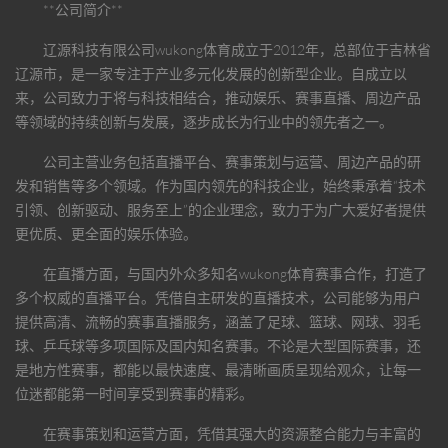
**公司简介**
辽源科技有限公司
wukong体育
成立于2012年，总部位于吉林省
辽源市，是一家专注于产业多元化发展的创新型企业。自成立以
来，公司致力于将与科技相结合，推动娱乐、赛事直播、周边产品
等领域的持续创新与发展，逐步成长为行业中的领先者之一。
公司主营业务包括直播平台、赛事策划与运营、周边产品的研
发和销售等多个领域。作为国内领先的科技企业，始终秉承着“技术
引领、创新驱动、服务至上”的企业理念，致力于为广大爱好者提供
更优质、更全面的娱乐体验。
在直播方面，与国内外众多知名
wukong体育
赛事合作，打造了
多个权威的直播平台。凭借自主研发的直播技术，公司能够为用户
提供高清、流畅的赛事直播服务，涵盖了足球、篮球、网球、羽毛
球、乒乓球等多项国际及国内知名赛事。不论是大型国际赛事，还
是地方性赛事，都能以最快速度、最清晰画质呈现给观众，让每一
位迷都能第一时间享受到赛事的精彩。
在赛事策划和运营方面，凭借其强大的资源整合能力与丰富的