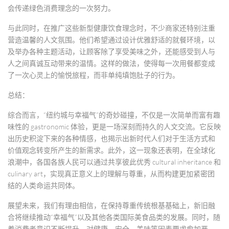
会传递绿色消费理念的一次努力。
与此同时，在推广这些新型健康饮食理念时，不少商家还特别注重
营造温馨的人文氛围。他们希望通过设计优雅舒适的就餐环境，以
及举办各种主题活动，让顾客除了享受美味之外，还能感受到人与
人之间真诚互动带来的温情。这样的做法，使得每一次用餐都变成
了一次心灵上的愉悦旅程，而非单纯填饱肚子的行为。
总结：
综合而言，“纽约城与幸福气”的奇妙碰撞，不仅是一次简单而富有趣
味性的 gastronomic 体验，更是一场深刻而持久的人文交流。它反映
出历史积淀下来的各种情感，也揭示出新时代人们对于生活方式和
价值观念转变所产生的新需求。此外，这一现象还表明，在全球化
浪潮中，各国各族人民可以通过共享彼此优秀 cultural inheritance 和
culinary art，实现真正意义上的理解与尊重，从而构建更加紧密团
结的人类命运共同体。
展望未来，我们有理由相信，在保持尊重传统根基基础上，新旧融
合将继续推动“幸福气”以及其他各类国际美食品类的发展。同时，随
着消费者意识不断提升，对健康、安全、美味等因素要求愈加严