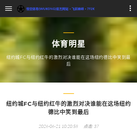
体育明星
纽约城FC与纽约红牛的激烈对决谁能在这场纽约德比中笑到最
后
纽约城FC与纽约红牛的激烈对决谁能在这场纽约
德比中笑到最后
2026-06-21 10:20:58
点击: 37