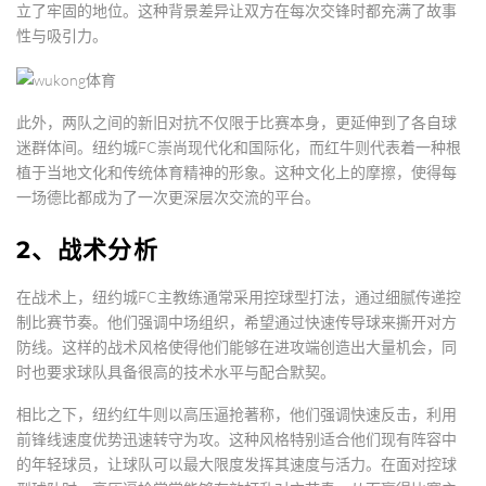
立了牢固的地位。这种背景差异让双方在每次交锋时都充满了故事
性与吸引力。
此外，两队之间的新旧对抗不仅限于比赛本身，更延伸到了各自球
迷群体间。纽约城FC崇尚现代化和国际化，而红牛则代表着一种根
植于当地文化和传统体育精神的形象。这种文化上的摩擦，使得每
一场德比都成为了一次更深层次交流的平台。
2、战术分析
在战术上，纽约城FC主教练通常采用控球型打法，通过细腻传递控
制比赛节奏。他们强调中场组织，希望通过快速传导球来撕开对方
防线。这样的战术风格使得他们能够在进攻端创造出大量机会，同
时也要求球队具备很高的技术水平与配合默契。
相比之下，纽约红牛则以高压逼抢著称，他们强调快速反击，利用
前锋线速度优势迅速转守为攻。这种风格特别适合他们现有阵容中
的年轻球员，让球队可以最大限度发挥其速度与活力。在面对控球