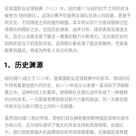
在美国职业足球联赛（MLS）中，纽约城FC与纽约红牛之间的对决
被誉为“纽约德比”。这场比赛不仅是两支球队在场上的较量，更是不
同文化、不同球迷之间的激烈碰撞。本文将从四个方面详细探讨这
场德比的精彩之处，包括历史渊源、战术分析、球员表现及球迷文
化，旨在让读者全面了解这一赛事的魅力与影响力。无论是历史的
回顾还是当下的竞技状态，这场德比都充满了悬念和期待，究竟谁
能笑到最后，将成为所有人关注的焦点。
1、历史渊源
纽约城FC成立于2013年，是美国职业足球联赛中的新军。而纽约红
牛则有着更加悠久的历史，自1996年成立以来便一直活跃于顶级联
赛之中。这种时间上的差异，使得两队在德比战中形成了一种独特
的对抗关系，一方面是老牌劲旅对新兴力量的挑战，另一方面也是
传统文化与新兴理念之间的一次碰撞。
虽然纽约城FC相对年轻，但他们背后拥有曼彻斯特城足球俱乐部作
为母公司，这为球队提供了强大的资金支持和资源保障。反观红
牛，他们则依靠强大的品牌效应和市场营销策略，在美国足球界建