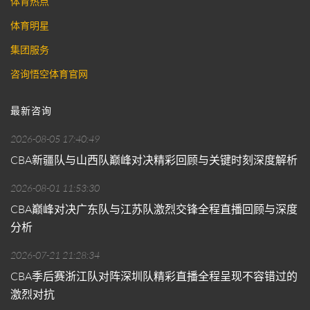
体育热点
体育明星
集团服务
咨询悟空体育官网
最新咨询
2026-08-05 17:40:49
CBA新疆队与山西队巅峰对决精彩回顾与关键时刻深度解析
2026-08-01 11:53:30
CBA巅峰对决广东队与江苏队激烈交锋全程直播回顾与深度
分析
2026-07-21 21:28:34
CBA季后赛浙江队对阵深圳队精彩直播全程呈现不容错过的
激烈对抗