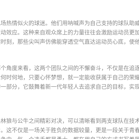
现场热情似火的球迷。他们用呐喊声为自己支持的球队助
轰动效应。这种来自观众席上的力量往往会激励运动员更
键时刻，那些尖叫声仿佛能穿透空气直达运动员心底，使
哪个角度来看，这两个团队之间的不懈奋斗，不仅是在追
论何时何地，只要心怀梦想，就一定能收获属于自己的荣
的一部分，它鼓舞着新一代年轻人去追求自己的目标，实
森林狼与公牛之间精彩对决，可以清晰看到两支球队在技
力。这不仅是一场关于胜负的数据较量，更是一段关于青