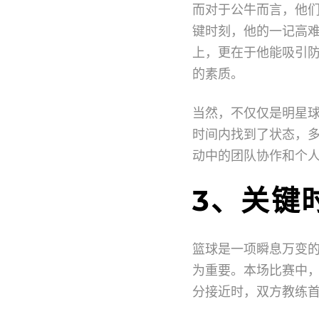
而对于公牛而言，他
键时刻，他的一记高
上，更在于他能吸引
的素质。
当然，不仅仅是明星
时间内找到了状态，
动中的团队协作和个
3、关键
篮球是一项瞬息万变
为重要。本场比赛中
分接近时，双方教练