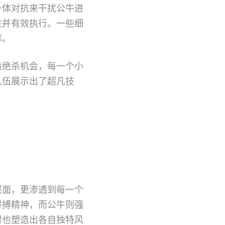
身体对抗来干扰公牛进
注并有效执行。一些细
率。
造绝杀机会，每一个小
队伍展示出了超凡技
层面，更渗透到每一个
拼搏精神，而公牛则强
时也塑造出各自独特风