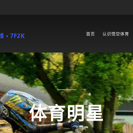
首页
认识悟空体育
体育明星