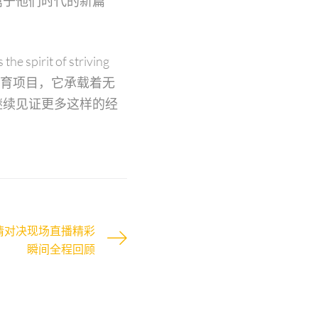
属于他们时代的新篇
the spirit of striving
一项体育项目，它承载着无
继续见证更多这样的经
情对决现场直播精彩
瞬间全程回顾