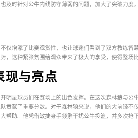
狼也及时针对公牛内线防守薄弱的问题，加大了突破力度
弈不仅增添了比赛观赏性，也让球迷们看到了双方教练智
走势，这种紧张氛围给观众带来了极大的享受，使得整场
表现与亮点
不开明星球员们在赛场上的出色发挥。在这次森林狼与公
球队贡献了重要分数。对于森林狼来说，他们的大前锋不
极大帮助。他凭借敏捷身手频繁干扰公牛投篮，并多次抢