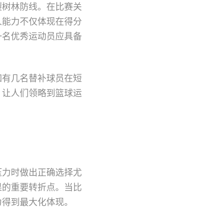
裂树林防线。在比赛关
人能力不仅体现在得分
一名优秀运动员应具备
如有几名替补球员在短
，让人们领略到篮球运
压力时做出正确选择尤
果的重要转折点。当比
力得到最大化体现。