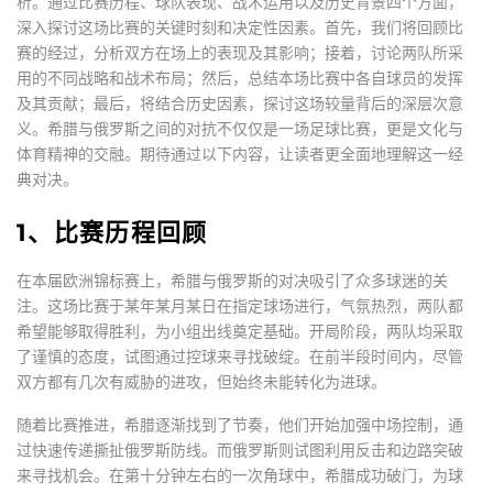
析。通过比赛历程、球队表现、战术运用以及历史背景四个方面，
深入探讨这场比赛的关键时刻和决定性因素。首先，我们将回顾比
赛的经过，分析双方在场上的表现及其影响；接着，讨论两队所采
用的不同战略和战术布局；然后，总结本场比赛中各自球员的发挥
及其贡献；最后，将结合历史因素，探讨这场较量背后的深层次意
义。希腊与俄罗斯之间的对抗不仅仅是一场足球比赛，更是文化与
体育精神的交融。期待通过以下内容，让读者更全面地理解这一经
典对决。
1、比赛历程回顾
在本届欧洲锦标赛上，希腊与俄罗斯的对决吸引了众多球迷的关
注。这场比赛于某年某月某日在指定球场进行，气氛热烈，两队都
希望能够取得胜利，为小组出线奠定基础。开局阶段，两队均采取
了谨慎的态度，试图通过控球来寻找破绽。在前半段时间内，尽管
双方都有几次有威胁的进攻，但始终未能转化为进球。
随着比赛推进，希腊逐渐找到了节奏，他们开始加强中场控制，通
过快速传递撕扯俄罗斯防线。而俄罗斯则试图利用反击和边路突破
来寻找机会。在第十分钟左右的一次角球中，希腊成功破门，为球