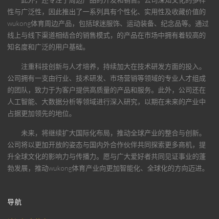
性与广泛性，因此推出了一系列具有个性化、实用性及收藏价值的
wukong体育
周边产品，包括球迷服饰、运动装备、纪念品等。通过
线上与线下渠道相结合的销售模式，的产品在市场中拥有着较高的
知名度和广泛的用户基础。
注重科技创新与人才培养，持续加大在技术研发方面的投入。
公司拥有一支由行业、技术研发、市场营销等领域的专业人才组成
的团队，致力于为客户提供高质量的产品和服务。此外，公司还在
人工智能、大数据分析等领域进行深入研究，以期在未来的产业中
占据更加领先的地位。
未来，将继续扩大国际化布局，推动全球产业的整合与创新。
公司将以更加开放的姿态与国内外合作伙伴共同探索更多商机，提
升全球文化的影响力与传播力。愿与广大爱好者共同见证事业的蓬
勃发展，推动
wukong体育
产业向更加智能化、全球化的方向迈进。
导航