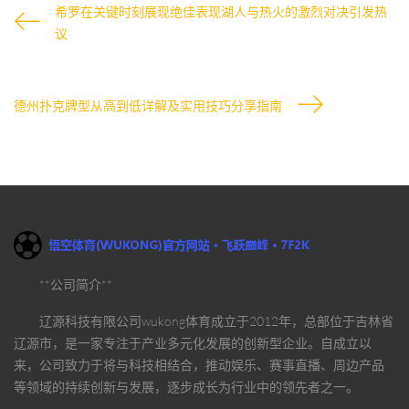
希罗在关键时刻展现绝佳表现湖人与热火的激烈对决引发热
议
德州扑克牌型从高到低详解及实用技巧分享指南
**公司简介**
辽源科技有限公司
wukong体育
成立于2012年，总部位于吉林省
辽源市，是一家专注于产业多元化发展的创新型企业。自成立以
来，公司致力于将与科技相结合，推动娱乐、赛事直播、周边产品
等领域的持续创新与发展，逐步成长为行业中的领先者之一。