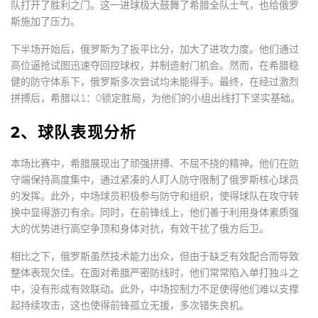
队打开了胜利之门。这一进球极大鼓舞了希腊全队士气，也给俄罗
斯施加了压力。
下半场开始后，俄罗斯为了扳平比分，加大了进攻力度。他们通过
高位逼抢试图迅速夺回控球权，并制造射门机会。然而，在希腊稳
健的防守体系下，俄罗斯多次尝试均未能得手。最终，在经过激烈
拼搏后，希腊以1：0锁定胜局，为他们的小组出线打下坚实基础。
2、球队表现分析
本场比赛中，希腊展现出了顽强拼搏、不屈不挠的精神。他们在防
守端保持高度集中，通过紧凑的人盯人防守限制了俄罗斯核心球员
的发挥。此外，中场球员积极参与防守和组织，使得球队在攻守转
换中显得游刃有余。同时，在前锋线上，他们善于利用身体素质强
大的优势进行高空争顶和身体对抗，有效干扰了俄方后卫。
相比之下，俄罗斯虽然技术能力出众，但由于缺乏有效配合而导致
整体表现欠佳。在面对希腊严密防线时，他们常常陷入单打独斗之
中，没有形成有效联动。此外，中场控制力不足使得他们难以支撑
起持续攻击，这也使得前锋孤立无援，多次错失良机。