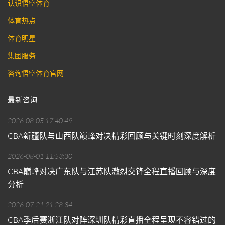
认识悟空体育
体育热点
体育明星
集团服务
咨询悟空体育官网
最新咨询
2026-08-05 17:40:49
CBA新疆队与山西队巅峰对决精彩回顾与关键时刻深度解析
2026-08-01 11:53:30
CBA巅峰对决广东队与江苏队激烈交锋全程直播回顾与深度
分析
2026-07-21 21:28:34
CBA季后赛浙江队对阵深圳队精彩直播全程呈现不容错过的