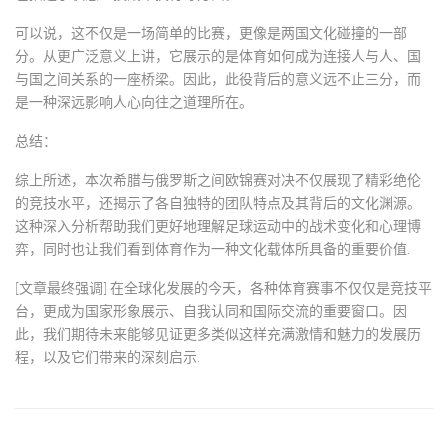
可以说，这不仅是一场简单的比赛，更像是两国文化碰撞的一部
分。从更广泛意义上讲，它展示的是体育如何成为连接人与人、国
与国之间关系的一座桥梁。因此，此役背后的意义远不止三分，而
是一种深远影响人心向往之道理所在。
总结：
综上所述，本次希腊与俄罗斯之间欧锦赛对决不仅展现了精彩绝伦
的竞技水平，还揭示了各自独特的团队特点及其背后的文化渊源。
这种深入分析帮助我们更好地理解足球运动中的战术变化和心理博
弈，同时也让我们看到体育作为一种文化载体所具备的重要价值.
[文章最终强调] 在全球化发展的今天，各种体育赛事不仅仅是竞技平
台，更成为国家形象展示、自我认同和国际交流的重要窗口。因
此，我们期待未来能够见证更多类似这样充满激情和魅力的发展历
程，以及它们带来的深刻启示.