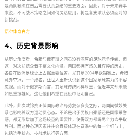
是两队教练在赛后需要认真总结的重要方面。因此，对于未来赛事
来说，不同战术策略之间如何灵活应用，将是各支球队必须面对的
新挑战。
悟空体育官方
4、历史背景影响
从历史角度看，希腊与俄罗斯之间虽没有深厚的足球竞争传统，但
这一对决却蕴含着丰富文化内涵。两国都拥有悠久且辉煌的历史，
各自在欧洲足球史上占据重要位置。尤其是2004年欧锦赛上，希腊
意外夺冠，一举成名，让世人重新认识到这个国家足球实力的不容
忽视。而对于俄罗斯而言，其足球传统同样厚重，但近年来却未能
如愿重振雄风，这让他们希望在此役中证明自己。
此外，此次欧锦赛正值国际政治局势复杂多变之际，两国间微妙关
系也影响着双方运动员心态。不论是出于民族自豪感还是国家荣誉
感，都无形增加了这场较量的重要性，使得双方都竭尽全力去争取
胜利。而这种心理因素往往会直接体现在赛季中的每一个细节上，
包括选手状态、技战术执行等方面。