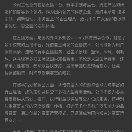
公司主营业务包括直播平台、赛事策划与运营、周边产品的研
发和销售等多个领域。作为国内领先的科技企业，始终秉承着“技术
引领、创新驱动、服务至上”的企业理念，致力于为广大爱好者提供
更优质、更全面的娱乐体验。
在直播方面，与国内外众多知名
wukong体育
赛事合作，打造了
多个权威的直播平台。凭借自主研发的直播技术，公司能够为用户
提供高清、流畅的赛事直播服务，涵盖了足球、篮球、网球、羽毛
球、乒乓球等多项国际及国内知名赛事。不论是大型国际赛事，还
是地方性赛事，都能以最快速度、最清晰画质呈现给观众，让每一
位迷都能第一时间享受到赛事的精彩。
在赛事策划和运营方面，凭借其强大的资源整合能力与丰富的
行业经验，成功策划并运营了多项大型赛事活动。公司不仅为各类
赛事提供从策划、推广、执行到后期评估等全方位的服务，还特别
注重赛事文化的深度挖掘与传播，打造了多个具有广泛影响力的品
牌赛事。通过创新的赛事运营模式，已逐渐成为国内知名的赛事运
营商之一。
此外，还专注于周边产品的开发和销售。公司深知文化的多样