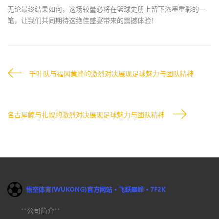
无论最终结果如何，这场较量必将在篮球史册上留下浓墨重彩的一
笔，让我们共同期待这绝佳盛宴带来的震撼体验！
千叶队与福冈黄蜂的激烈对决展现足球魅力与团队精神
名古屋鲸与扎幌的激烈对决展现足球魅力与团队精神
**公司简介**