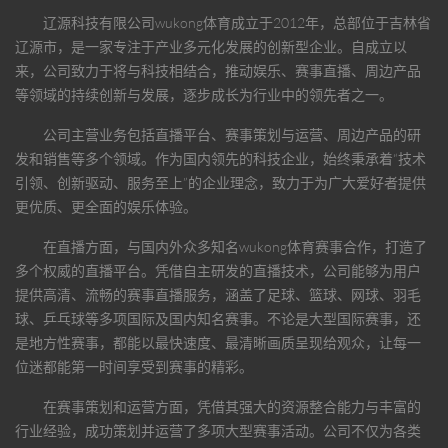
辽源科技有限公司
wukong体育
成立于2012年，总部位于吉林省
辽源市，是一家专注于产业多元化发展的创新型企业。自成立以
来，公司致力于将与科技相结合，推动娱乐、赛事直播、周边产品
等领域的持续创新与发展，逐步成长为行业中的领先者之一。
公司主营业务包括直播平台、赛事策划与运营、周边产品的研
发和销售等多个领域。作为国内领先的科技企业，始终秉承着“技术
引领、创新驱动、服务至上”的企业理念，致力于为广大爱好者提供
更优质、更全面的娱乐体验。
在直播方面，与国内外众多知名
wukong体育
赛事合作，打造了
多个权威的直播平台。凭借自主研发的直播技术，公司能够为用户
提供高清、流畅的赛事直播服务，涵盖了足球、篮球、网球、羽毛
球、乒乓球等多项国际及国内知名赛事。不论是大型国际赛事，还
是地方性赛事，都能以最快速度、最清晰画质呈现给观众，让每一
位迷都能第一时间享受到赛事的精彩。
在赛事策划和运营方面，凭借其强大的资源整合能力与丰富的
行业经验，成功策划并运营了多项大型赛事活动。公司不仅为各类