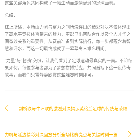
这些关键角色共同构成了一幅生动而激情澎湃的足球画卷。
总结：
综上所述，本场由力帆与富力之间所演绎出的精彩对决不仅体现出
了高水平竞技体育带来的魅力，更彰显出团队合作以及个人才华之
间微妙关系的重要性。从赛前准备到实际执行，每一步都蕴含着智
慧和汗水，而这一切最终成就了一幕幕令人难忘瞬间。
"力量"与"韧劲"交织，让我们看到了足球运动最真实的一面。不论结
果如何，每位参与者都为了梦想拼搏摇曳，共同谱写下这一段传奇
故事，而我们只需静静欣赏这些难忘时刻即可。
剑桥联与牛津联的激烈对决揭示英格兰足球的传统与荣耀
力帆与延边精彩对决回放分析全场比赛亮点与关键时刻一览