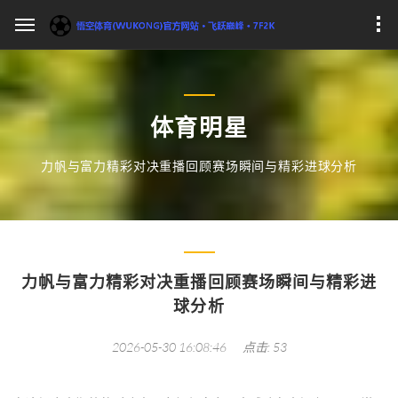
体育明星
力帆与富力精彩对决重播回顾赛场瞬间与精彩进球分析
力帆与富力精彩对决重播回顾赛场瞬间与精彩进
球分析
2026-05-30 16:08:46
点击: 53