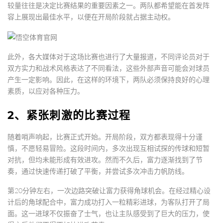
较量往往是决定比赛结果的重要因素之一。两队都希望能在首发阵
容上展现出最佳水平，以便在开局阶段就占据主动权。
此外，各大媒体对于这场比赛也进行了大量报道，不同评论员对于
双方实力和战术风格表达了不同看法，这些外部声音可能会对球员
产生一定影响。因此，在这样的环境下，两队必须保持良好的心理
素质，以应对各种压力。
2、紧张刺激的比赛过程
随着哨声响起，比赛正式开始。开局阶段，双方都表现得十分谨
慎，不愿轻易冒险。这段时间内，多次出现互相试探的传球和短暂
对抗，但均未能形成有效进攻。然而不久后，富力逐渐找到了节
奏，通过快速传递打破了平衡，并尝试多次冲击力帆防线。
第20分钟左右，一次边路突破让富力获得角球机会。在经过精心设
计后的角球配合中，富力成功打入一粒精彩进球，为客队打开了局
面。这一进球不仅振奋了士气，也让主队感受到了巨大的压力，使