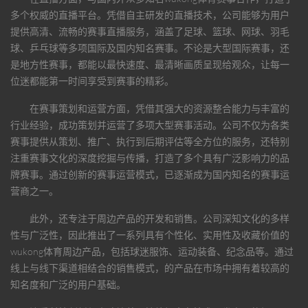
多个权威的直播平台。凭借自主研发的直播技术，公司能够为用户
提供高清、流畅的赛事直播服务，涵盖了足球、篮球、网球、羽毛
球、乒乓球等多项国际及国内知名赛事。不论是大型国际赛事，还
是地方性赛事，都能以最快速度、最清晰画质呈现给观众，让每一
位迷都能第一时间享受到赛事的精彩。
在赛事策划和运营方面，凭借其强大的资源整合能力与丰富的
行业经验，成功策划并运营了多项大型赛事活动。公司不仅为各类
赛事提供从策划、推广、执行到后期评估等全方位的服务，还特别
注重赛事文化的深度挖掘与传播，打造了多个具有广泛影响力的品
牌赛事。通过创新的赛事运营模式，已逐渐成为国内知名的赛事运
营商之一。
此外，还专注于周边产品的开发和销售。公司深知文化的多样
性与广泛性，因此推出了一系列具有个性化、实用性及收藏价值的
wukong体育
周边产品，包括球迷服饰、运动装备、纪念品等。通过
线上与线下渠道相结合的销售模式，的产品在市场中拥有着较高的
知名度和广泛的用户基础。