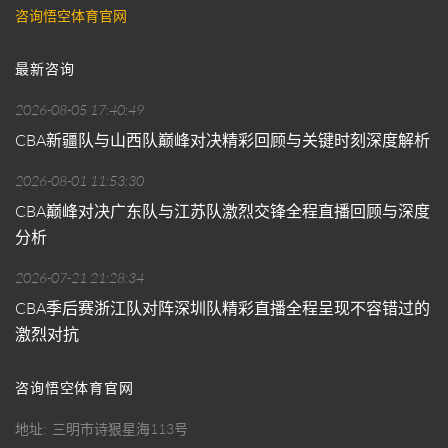
咨询悟空体育官网
最新咨询
2026-08-05 17:40:49
CBA新疆队与山西队巅峰对决精彩回顾与关键时刻深度解析
2026-08-01 11:53:30
CBA巅峰对决广东队与江苏队激烈交锋全程直播回顾与深度
分析
2026-07-21 21:28:34
CBA季后赛浙江队对阵深圳队精彩直播全程呈现不容错过的
激烈对抗
咨询悟空体育官网
地址
三明市诗狠星海113号