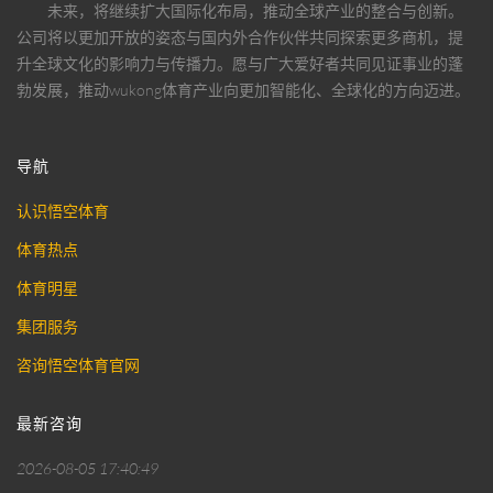
未来，将继续扩大国际化布局，推动全球产业的整合与创新。
公司将以更加开放的姿态与国内外合作伙伴共同探索更多商机，提
升全球文化的影响力与传播力。愿与广大爱好者共同见证事业的蓬
勃发展，推动
wukong体育
产业向更加智能化、全球化的方向迈进。
导航
认识悟空体育
体育热点
体育明星
集团服务
咨询悟空体育官网
最新咨询
2026-08-05 17:40:49