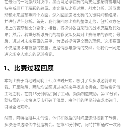
在最近的一场激烈对决中，墨西哥足球联赛的两支劲旅蒙特雷与阿
特拉斯展开了精彩的较量。本文将从比赛过程、战术分析、球员表
现和未来展望等四个方面，深入回顾这场比赛的关键瞬间和结果，
并进行详细分析。首先，我们将回顾比赛的整体走势，包括双方在
场上的表现和比分变化；接着，将探讨各自采取的战术思路及其效
果；然后，着重分析球员们的精彩发挥及其对比赛结果的影响；最
后，通过对未来赛事的展望，为读者提供更全面的理解。这场赛事
不仅是技术与智慧的较量，更是情感与激情的交织，让我们一同走
进这场令人难忘的足球盛宴。
1、比赛过程回顾
本场比赛于当地时间晚上七点准时开始，吸引了众多球迷前来观
看。开局阶段，两队均试图通过控球来寻找进攻机会。蒙特雷凭借
主场之利，在前15分钟内占据了主动，频频制造威胁。第10分钟，
蒙特雷的一次快速反击打破了僵局，由他们的明星前锋成功破门，
引得全场欢呼。
然而，阿特拉斯并未气馁，他们在随后的时间里逐渐找到了节奏，
多次通过边路传中创造机会。在第30分钟时，阿特拉斯通过一次角