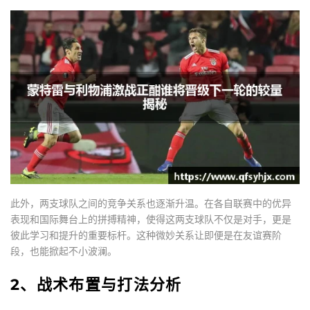
此外，两支球队之间的竞争关系也逐渐升温。在各自联赛中的优异
表现和国际舞台上的拼搏精神，使得这两支球队不仅是对手，更是
彼此学习和提升的重要标杆。这种微妙关系让即便是在友谊赛阶
段，也能掀起不小波澜。
2、战术布置与打法分析