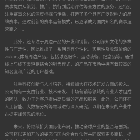
赛事提供从策划、推广、执行到后期评估等全方位的服务，还特别
注重赛事文化的深度挖掘与传播，打造了多个具有广泛影响力的品
牌赛事。通过创新的赛事运营模式，已逐渐成为国内知名的赛事运
营商之一。
此外，还专注于周边产品的开发和销售。公司深知文化的多样
性与广泛性，因此推出了一系列具有个性化、实用性及收藏价值的
wukong体育
周边产品，包括球迷服饰、运动装备、纪念品等。通过
线上与线下渠道相结合的销售模式，的产品在市场中拥有着较高的
知名度和广泛的用户基础。
注重科技创新与人才培养，持续加大在技术研发方面的投入。
公司拥有一支由行业、技术研发、市场营销等领域的专业人才组成
的团队，致力于为客户提供高质量的产品和服务。此外，公司还在
人工智能、大数据分析等领域进行深入研究，以期在未来的产业中
占据更加领先的地位。
未来，将继续扩大国际化布局，推动全球产业的整合与创新。
公司将以更加开放的姿态与国内外合作伙伴共同探索更多商机，提