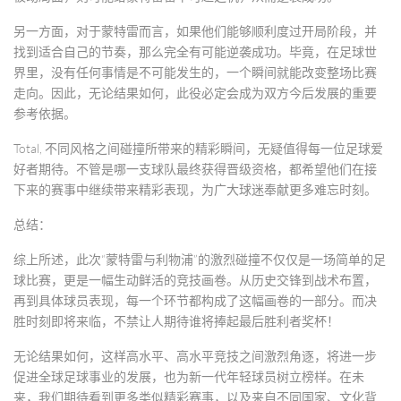
另一方面，对于蒙特雷而言，如果他们能够顺利度过开局阶段，并
找到适合自己的节奏，那么完全有可能逆袭成功。毕竟，在足球世
界里，没有任何事情是不可能发生的，一个瞬间就能改变整场比赛
走向。因此，无论结果如何，此役必定会成为双方今后发展的重要
参考依据。
Total, 不同风格之间碰撞所带来的精彩瞬间，无疑值得每一位足球爱
好者期待。不管是哪一支球队最终获得晋级资格，都希望他们在接
下来的赛事中继续带来精彩表现，为广大球迷奉献更多难忘时刻。
总结：
综上所述，此次“蒙特雷与利物浦”的激烈碰撞不仅仅是一场简单的足
球比赛，更是一幅生动鲜活的竞技画卷。从历史交锋到战术布置，
再到具体球员表现，每一个环节都构成了这幅画卷的一部分。而决
胜时刻即将来临，不禁让人期待谁将捧起最后胜利者奖杯！
无论结果如何，这样高水平、高水平竞技之间激烈角逐，将进一步
促进全球足球事业的发展，也为新一代年轻球员树立榜样。在未
来，我们期待看到更多类似精彩赛事，以及来自不同国家、文化背