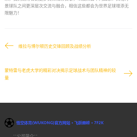
景球队之间更深层次交流与融合，相信这些都会为世界足球增添无
限魅力！
维拉与博尔顿历史交锋回顾及战绩分析
蒙特雷与老虎大学的精彩对决揭示足球战术与团队精神的较
量
**公司简介**