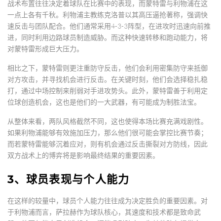
战术布置往往决定着球队在比赛中的表现，而蒙特雷与利物浦在这
一点上各有千秋。利物浦主教练克洛普以其高压逼抢著称，强调快
速反击与团队配合。他们通常采用4-3-3阵型，在进攻时迅速向前推
进，同时利用边路球员制造威胁。而这种快速转移和跑动能力，将
对蒙特雷形成巨大压力。
相比之下，蒙特雷则更注重防守反击，他们会利用密集防守来抵御
对方攻击，并寻找机会进行反击。在关键时刻，他们会选择稳扎稳
打，通过中场控制来削弱对手进攻势头。此外，蒙特雷善于利用定
位球创造机会，这也是他们的一大武器，有可能成为制胜法宝。
从整体来看，两队风格截然不同，这也使得本场比赛充满戏剧性。
如果利物浦能够有效施加压力，那么他们很可能会掌控比赛节奏；
而若蒙特雷能够沉着应对，则有机会通过反击撕裂对方防线，因此
双方战术上的博弈将是影响最终结果的重要因素。
3、球员表现与个人能力
在这样的较量中，球员个人能力往往成为决定胜负的重要因素。对
于利物浦而言，萨拉赫作为球队核心，其速度和技术都是致命武